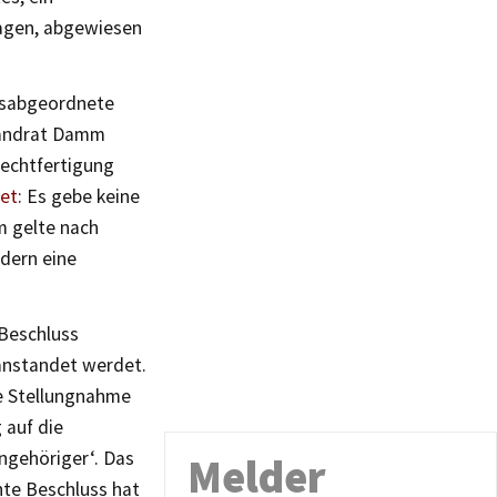
ragen, abgewiesen
agsabgeordnete
-Landrat Damm
Rechtfertigung
net
: Es gebe keine
m gelte nach
ndern eine
 Beschluss
eanstandet werdet.
ne Stellungnahme
 auf die
ngehöriger‘. Das
Melder
hte Beschluss hat