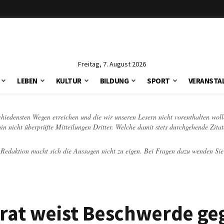
Freitag, 7. August 2026
LEBEN
KULTUR
BILDUNG
SPORT
VERANSTA
schiedensten Wegen erreichen und die wir unseren Lesern nicht vorenthalten woll
hin nicht überprüfte Mitteilungen Dritter. Welche damit stets durchgehende Zita
e Redaktion macht sich die Aussagen nicht zu eigen. Bei Fragen dazu wenden Sie
drat weist Beschwerde ge