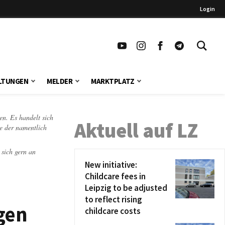
Login
LTUNGEN
MELDER
MARKTPLATZ
en. Es handelt sich
Aktuell auf LZ
te der namentlich
 sich gern an
New initiative:
Childcare fees in
Leipzig to be adjusted
to reflect rising
gen
childcare costs