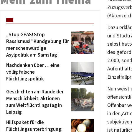
Zuzugsverb
(Aktenzeic
Dazu erklä
„Stop GEAS! Stop
und Stadtr
Rassismus!“ Kundgebung für
selbst hat
menschenwürdige
des geford
Asylpolitik am Samstag
2.000, son
Nachdenken über … eine
Aufenthalts
völlig falsche
Einzelfallp
Flüchtlingspolitik
Nun weist 
Geschichten am Rande der
offensichtl
Menschlichkeit: Aktionen
zum Weltflüchtlingstag in
Offenbar we
Leipzig
in der ‚Art
subjektiven
Hilfspaket für die
Flüchtlingsunterbringung:
ist natürl