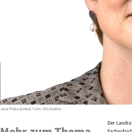
Jana Pinka (Linke). Foto: DiG/trialon
Der Landra
Mehr zum Thema
Fachaufsic