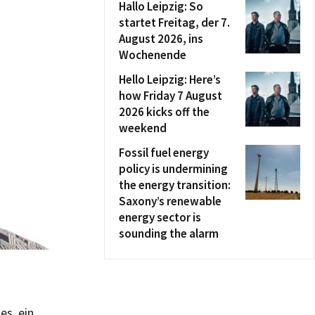
Hallo Leipzig: So
startet Freitag, der 7.
August 2026, ins
Wochenende
Hello Leipzig: Here’s
how Friday 7 August
2026 kicks off the
weekend
Fossil fuel energy
policy is undermining
the energy transition:
Saxony’s renewable
energy sector is
sounding the alarm
es, ein