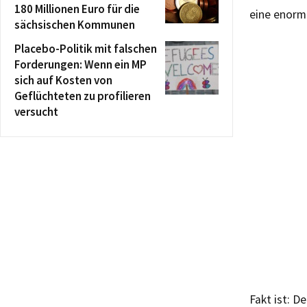
180 Millionen Euro für die
eine enorme
sächsischen Kommunen
Placebo-Politik mit falschen
Forderungen: Wenn ein MP
sich auf Kosten von
Geflüchteten zu profilieren
versucht
Fakt ist: D