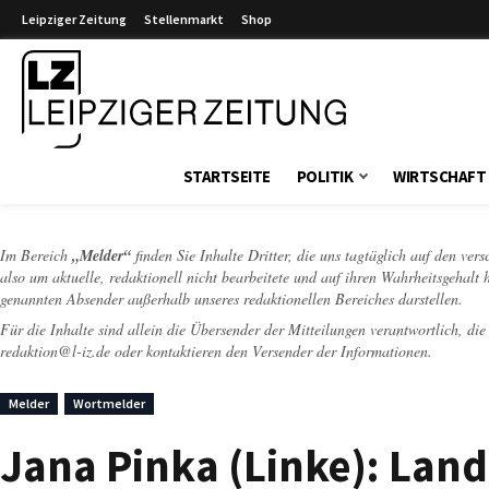
Leipziger Zeitung
Stellenmarkt
Shop
Leipziger Zeitung
STARTSEITE
POLITIK
WIRTSCHAFT
Im Bereich
„Melder“
finden Sie Inhalte Dritter, die uns tagtäglich auf den ver
also um aktuelle, redaktionell nicht bearbeitete und auf ihren Wahrheitsgehalt 
genannten Absender außerhalb unseres redaktionellen Bereiches darstellen.
Für die Inhalte sind allein die Übersender der Mitteilungen verantwortlich, di
redaktion@l-iz.de
oder kontaktieren den Versender der Informationen.
Melder
Wortmelder
Jana Pinka (Linke): Lan