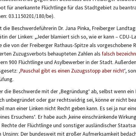
ot für anerkannte Flüchtlinge für das Stadtgebiet zu beant
hen: 03.1150201/180/be).
rt die Beschwerdeführerin Dr. Jana Pinka, Freiberger Landt
ätin der Linken: „Jeder blamiert sich so, wie er kann – CDU
te die von der Freiberger Rathaus-Spitze als vorgeschobene 
erten Zuzugsverbots behaupteten Zahlen als
falsch bezeich
dern 900 Flüchtlinge und Asylbewerber in der Stadt. Außerde
gesetz: ‚
Pauschal gibt es einen Zuzugsstopp aber nicht
‘, so
rüfung.
er die Beschwerde mit der ‚Begründung‘ ab, selbst wenn ein
ich unbegründet oder gar rechtswidrig sei, könne er nicht b
il man einer Linken nicht Recht geben kann. Es sei ja nur ei
 eines Ersuchens‘. Er habe auch ‚keine einschränkende Wirkung
 Rechte der Flüchtlinge und sonstiger ausländischer Staatsa
ich Unsinn: Der bundesweit mit großer Aufmerksamkeit bedac