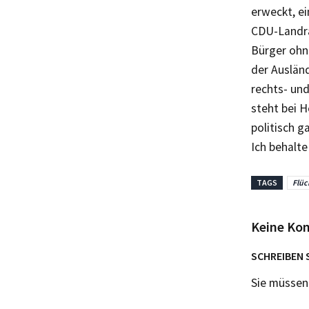
erweckt, ei
CDU-Landra
Bürger ohn
der Ausländ
rechts- und
steht bei 
politisch g
Ich behalte
TAGS
Flüc
Keine Ko
SCHREIBEN 
Sie müsse