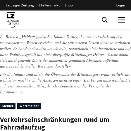
Leipziger Zeitung
Stellenmarkt
Shop
Login
Leipziger Zeitung
Im Bereich
„Melder“
finden Sie Inhalte Dritter, die uns tagtäglich auf den
verschiedensten Wegen erreichen und die wir unseren Lesern nicht vorenthalten
wollen. Es handelt sich also um aktuelle, redaktionell nicht bearbeitete und auf
ihren Wahrheitsgehalt hin nicht überprüfte Mitteilungen Dritter. Welche damit
stets durchgehende Zitate der namentlich genannten Absender außerhalb
unseres redaktionellen Bereiches darstellen.
Für die Inhalte sind allein die Übersender der Mitteilungen verantwortlich, die
Redaktion macht sich die Aussagen nicht zu eigen. Bei Fragen dazu wenden Sie
sich gern an
redaktion@l-iz.de
oder kontaktieren den Versender der
Informationen.
Melder
Wortmelder
Verkehrseinschränkungen rund um
Fahrradaufzug