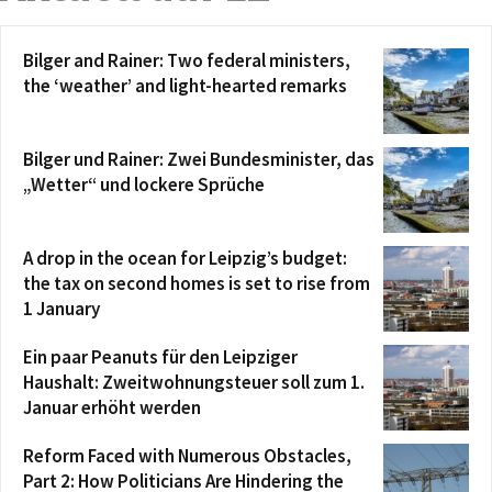
Bilger and Rainer: Two federal ministers,
the ‘weather’ and light-hearted remarks
Bilger und Rainer: Zwei Bundesminister, das
„Wetter“ und lockere Sprüche
A drop in the ocean for Leipzig’s budget:
the tax on second homes is set to rise from
1 January
Ein paar Peanuts für den Leipziger
Haushalt: Zweitwohnungsteuer soll zum 1.
Januar erhöht werden
Reform Faced with Numerous Obstacles,
Part 2: How Politicians Are Hindering the