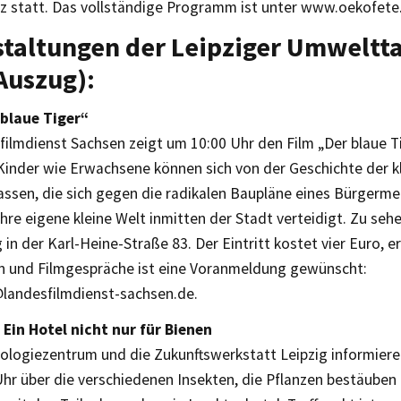
z statt. Das vollständige Programm ist unter www.oekofete.
staltungen der Leipziger Umweltt
Auszug):
 blaue Tiger“
filmdienst Sachsen zeigt um 10:00 Uhr den Film „Der blaue T
Kinder wie Erwachsene können sich von der Geschichte der k
assen, die sich gegen die radikalen Baupläne eines Bürgerme
hre eigene kleine Welt inmitten der Stadt verteidigt. Zu sehe
 in der Karl-Heine-Straße 83. Der Eintritt kostet vier Euro, e
n und Filmgespräche ist eine Voranmeldung gewünscht:
landesfilmdienst-sachsen.de.
Ein Hotel nicht nur für Bienen
iologiezentrum und die Zukunftswerkstatt Leipzig informier
Uhr über die verschiedenen Insekten, die Pflanzen bestäuben