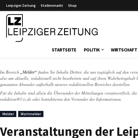
Leipziger Zeitung
Stellenmarkt
Shop
Leipziger Zeitung
STARTSEITE
POLITIK
WIRTSCHAFT
Im Bereich
„Melder“
finden Sie Inhalte Dritter, die uns tagtäglich auf den ver
also um aktuelle, redaktionell nicht bearbeitete und auf ihren Wahrheitsgehalt 
genannten Absender außerhalb unseres redaktionellen Bereiches darstellen.
Für die Inhalte sind allein die Übersender der Mitteilungen verantwortlich, di
redaktion@l-iz.de
oder kontaktieren den Versender der Informationen.
Melder
Wortmelder
Veranstaltungen der Lei