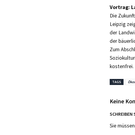
Vortrag: L
Die Zukunft
Leipzig ze
der Landwir
der bäuerl
Zum Abschl
Soziokultur
kostenfrei.
TAGS
Öko
Keine Ko
SCHREIBEN 
Sie müsse