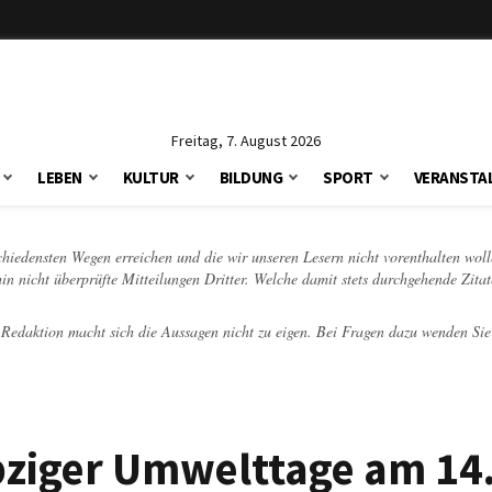
Freitag, 7. August 2026
LEBEN
KULTUR
BILDUNG
SPORT
VERANSTA
schiedensten Wegen erreichen und die wir unseren Lesern nicht vorenthalten woll
hin nicht überprüfte Mitteilungen Dritter. Welche damit stets durchgehende Zita
e Redaktion macht sich die Aussagen nicht zu eigen. Bei Fragen dazu wenden Sie
pziger Umwelttage am 14.