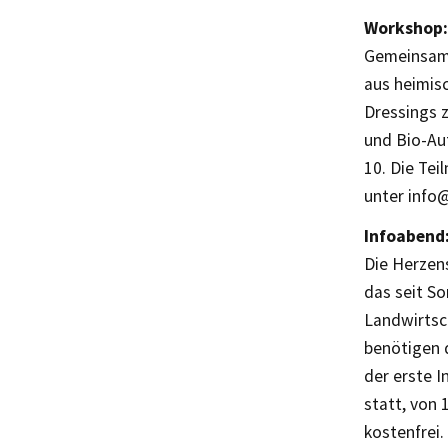
Workshop: 
Gemeinsam m
aus heimis
Dressings 
und Bio-Au
10. Die Te
unter info@
Infoabend
Die Herzen
das seit So
Landwirtsch
benötigen d
der erste 
statt, von 
kostenfrei.