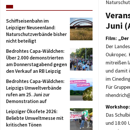
Naturschut
Veran
Schiffseisenbahn im
Juni (
Leipziger Neuseenland:
Naturschutzverbände bisher
Film: „Der
nicht beteiligt
Der Landes
Bedrohtes Capa-Wäldchen:
Oukropec. 
Über 2.000 demonstrierten
mitreißen l
am Donnerstagabend gegen
und damit i
den Verkauf an RB Leipzig
im Cineding
Bedrohtes Capa-Wäldchen:
Für Gruppe
Leipzigs Umweltverbände
rufen am 25. Juni zur
nhendrich@
Demonstration auf
Workshop: 
Leipziger Ökofete 2026:
Das Schulb
Beliebte Umweltmesse mit
und 18:00 
kritischen Tönen