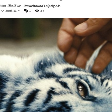
Von
Ökolöwe - Umweltbund Leipzig e.V.
12. Juni 2018
0
43