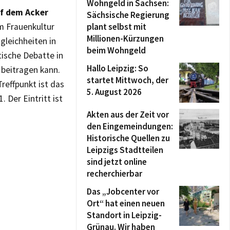
Wohngeld in Sachsen:
uf dem Acker
Sächsische Regierung
m Frauenkultur
plant selbst mit
Millionen-Kürzungen
gleichheiten in
beim Wohngeld
tische Debatte in
Hallo Leipzig: So
beitragen kann.
startet Mittwoch, der
effpunkt ist das
5. August 2026
 Der Eintritt ist
Akten aus der Zeit vor
den Eingemeindungen:
Historische Quellen zu
Leipzigs Stadtteilen
sind jetzt online
recherchierbar
Das „Jobcenter vor
Ort“ hat einen neuen
Standort in Leipzig-
Grünau. Wir haben