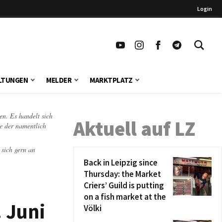
Login
LTUNGEN
MELDER
MARKTPLATZ
en. Es handelt sich
Aktuell auf LZ
te der namentlich
 sich gern an
Back in Leipzig since
Thursday: the Market
Criers’ Guild is putting
on a fish market at the
 Juni
Völki