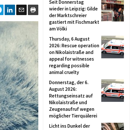
Seit Donnerstag
wieder in Leipzig: Gilde
der Marktschreier
gastiert mit Fischmarkt
am Völki
Thursday, 6 August
2026: Rescue operation
on Nikolaistraße and
appeal for witnesses
regarding possible
animal cruelty
Donnerstag, der 6.
August 2026:
Rettungseinsatz auf
Nikolaistraße und
Zeugenaufruf wegen
möglicher Tierquälerei
Licht ins Dunkel der