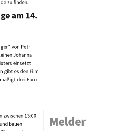
de zu finden.
age am 14.
iger“ von Petr
leinen Johanna
isters einsetzt
n gibt es den Film
rmäßigt drei Euro.
en zwischen 13:00
Melder
 und bauen