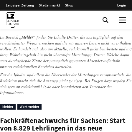
Leipziger Zeitung
Stellenmarkt
Shop
Login
Leipziger Zeitung
Im Bereich
„Melder“
finden Sie Inhalte Dritter, die uns tagtäglich auf den
verschiedensten Wegen erreichen und die wir unseren Lesern nicht vorenthalten
wollen. Es handelt sich also um aktuelle, redaktionell nicht bearbeitete und auf
ihren Wahrheitsgehalt hin nicht überprüfte Mitteilungen Dritter. Welche damit
stets durchgehende Zitate der namentlich genannten Absender außerhalb
unseres redaktionellen Bereiches darstellen.
Für die Inhalte sind allein die Übersender der Mitteilungen verantwortlich, die
Redaktion macht sich die Aussagen nicht zu eigen. Bei Fragen dazu wenden Sie
sich gern an
redaktion@l-iz.de
oder kontaktieren den Versender der
Informationen.
Melder
Wortmelder
Fachkräftenachwuchs für Sachsen: Start
von 8.829 Lehrlingen in das neue