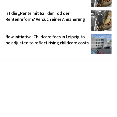
Ist die „Rente mit 63“ der Tod der
Rentenreform? Versuch einer Annäherung
New initiative: Childcare fees in Leipzig to
be adjusted to reflect rising childcare costs