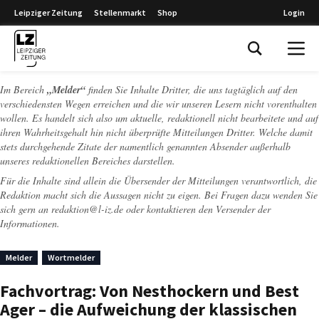
Leipziger Zeitung
Stellenmarkt
Shop
Login
Leipziger Zeitung
Im Bereich
„Melder“
finden Sie Inhalte Dritter, die uns tagtäglich auf den
verschiedensten Wegen erreichen und die wir unseren Lesern nicht vorenthalten
wollen. Es handelt sich also um aktuelle, redaktionell nicht bearbeitete und auf
ihren Wahrheitsgehalt hin nicht überprüfte Mitteilungen Dritter. Welche damit
stets durchgehende Zitate der namentlich genannten Absender außerhalb
unseres redaktionellen Bereiches darstellen.
Für die Inhalte sind allein die Übersender der Mitteilungen verantwortlich, die
Redaktion macht sich die Aussagen nicht zu eigen. Bei Fragen dazu wenden Sie
sich gern an
redaktion@l-iz.de
oder kontaktieren den Versender der
Informationen.
Melder
Wortmelder
Fachvortrag: Von Nesthockern und Best
Ager – die Aufweichung der klassischen