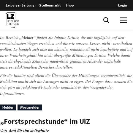
Leipziger Zeitung
Stellenmarkt
Shop
Login
Leipziger Zeitung
Im Bereich
„Melder“
finden Sie Inhalte Dritter, die uns tagtäglich auf den
verschiedensten Wegen erreichen und die wir unseren Lesern nicht vorenthalten
wollen. Es handelt sich also um aktuelle, redaktionell nicht bearbeitete und auf
ihren Wahrheitsgehalt hin nicht überprüfte Mitteilungen Dritter. Welche damit
stets durchgehende Zitate der namentlich genannten Absender außerhalb
unseres redaktionellen Bereiches darstellen.
Für die Inhalte sind allein die Übersender der Mitteilungen verantwortlich, die
Redaktion macht sich die Aussagen nicht zu eigen. Bei Fragen dazu wenden Sie
sich gern an
redaktion@l-iz.de
oder kontaktieren den Versender der
Informationen.
Melder
Wortmelder
„Forstsprechstunde“ im UiZ
Von
Amt für Umweltschutz