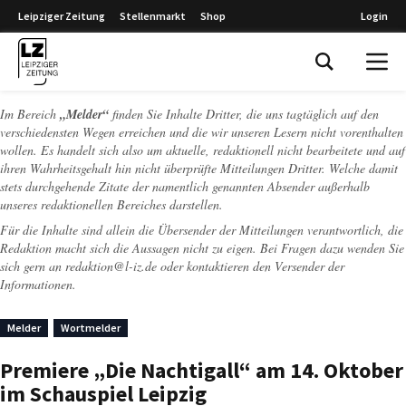
Leipziger Zeitung
Stellenmarkt
Shop
Login
Leipziger Zeitung
Im Bereich
„Melder“
finden Sie Inhalte Dritter, die uns tagtäglich auf den
verschiedensten Wegen erreichen und die wir unseren Lesern nicht vorenthalten
wollen. Es handelt sich also um aktuelle, redaktionell nicht bearbeitete und auf
ihren Wahrheitsgehalt hin nicht überprüfte Mitteilungen Dritter. Welche damit
stets durchgehende Zitate der namentlich genannten Absender außerhalb
unseres redaktionellen Bereiches darstellen.
Für die Inhalte sind allein die Übersender der Mitteilungen verantwortlich, die
Redaktion macht sich die Aussagen nicht zu eigen. Bei Fragen dazu wenden Sie
sich gern an
redaktion@l-iz.de
oder kontaktieren den Versender der
Informationen.
Melder
Wortmelder
Premiere „Die Nachtigall“ am 14. Oktober
im Schauspiel Leipzig