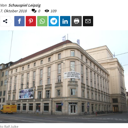
Von
Schauspiel Leipzig
7. Oktober 2018
0
109
to: Ralf Julke