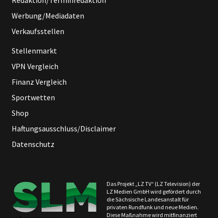
Werbung/Mediadaten
Verkaufsstellen
Stellenmarkt
VPN Vergleich
Finanz Vergleich
Sportwetten
Shop
Haftungsausschluss/Disclaimer
Datenschutz
Das Projekt „LZ TV“ (LZ Television) der
LZ Medien GmbH wird gefördert durch
die Sächsische Landesanstalt für
privaten Rundfunk und neue Medien.
Diese Maßnahme wird mitfinanziert