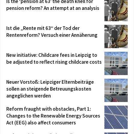
Is the ‘pension at 63’ the death knell for
pension reform? An attempt at an analysis
Ist die „Rente mit 63“ der Tod der
Rentenreform? Versuch einer Annäherung
New initiative: Childcare fees in Leipzig to
be adjusted to reflect rising childcare costs
Neuer Vorstoß: Leipziger Elternbeiträge
sollen an steigende Betreuungskosten
angeglichen werden
Reform fraught with obstacles, Part 1:
Changes to the Renewable Energy Sources
Act (EEG) also affect consumers