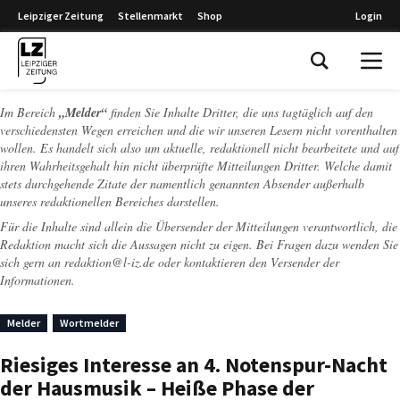
Leipziger Zeitung
Stellenmarkt
Shop
Login
Leipziger Zeitung
Im Bereich
„Melder“
finden Sie Inhalte Dritter, die uns tagtäglich auf den
verschiedensten Wegen erreichen und die wir unseren Lesern nicht vorenthalten
wollen. Es handelt sich also um aktuelle, redaktionell nicht bearbeitete und auf
ihren Wahrheitsgehalt hin nicht überprüfte Mitteilungen Dritter. Welche damit
stets durchgehende Zitate der namentlich genannten Absender außerhalb
unseres redaktionellen Bereiches darstellen.
Für die Inhalte sind allein die Übersender der Mitteilungen verantwortlich, die
Redaktion macht sich die Aussagen nicht zu eigen. Bei Fragen dazu wenden Sie
sich gern an
redaktion@l-iz.de
oder kontaktieren den Versender der
Informationen.
Melder
Wortmelder
Riesiges Interesse an 4. Notenspur-Nacht
der Hausmusik – Heiße Phase der