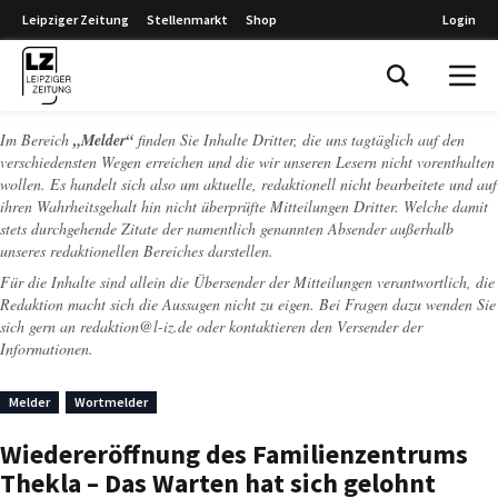
Leipziger Zeitung
Stellenmarkt
Shop
Login
Leipziger Zeitung
Im Bereich
„Melder“
finden Sie Inhalte Dritter, die uns tagtäglich auf den
verschiedensten Wegen erreichen und die wir unseren Lesern nicht vorenthalten
wollen. Es handelt sich also um aktuelle, redaktionell nicht bearbeitete und auf
ihren Wahrheitsgehalt hin nicht überprüfte Mitteilungen Dritter. Welche damit
stets durchgehende Zitate der namentlich genannten Absender außerhalb
unseres redaktionellen Bereiches darstellen.
Für die Inhalte sind allein die Übersender der Mitteilungen verantwortlich, die
Redaktion macht sich die Aussagen nicht zu eigen. Bei Fragen dazu wenden Sie
sich gern an
redaktion@l-iz.de
oder kontaktieren den Versender der
Informationen.
Melder
Wortmelder
Wiedereröffnung des Familienzentrums
Thekla – Das Warten hat sich gelohnt