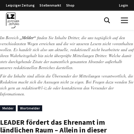
Leipziger Zeitung
Stellenmarkt
Shop
Login
Leipziger Zeitung
Im Bereich
„Melder“
finden Sie Inhalte Dritter, die uns tagtäglich auf den
verschiedensten Wegen erreichen und die wir unseren Lesern nicht vorenthalten
wollen. Es handelt sich also um aktuelle, redaktionell nicht bearbeitete und auf
ihren Wahrheitsgehalt hin nicht überprüfte Mitteilungen Dritter. Welche damit
stets durchgehende Zitate der namentlich genannten Absender außerhalb
unseres redaktionellen Bereiches darstellen.
Für die Inhalte sind allein die Übersender der Mitteilungen verantwortlich, die
Redaktion macht sich die Aussagen nicht zu eigen. Bei Fragen dazu wenden Sie
sich gern an
redaktion@l-iz.de
oder kontaktieren den Versender der
Informationen.
Melder
Wortmelder
LEADER fördert das Ehrenamt im
ländlichen Raum – Allein in dieser