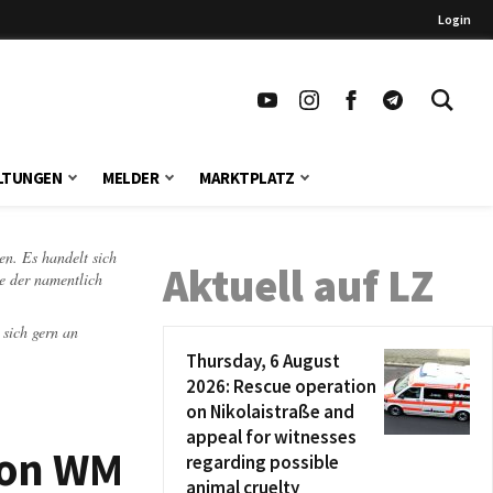
Login
LTUNGEN
MELDER
MARKTPLATZ
en. Es handelt sich
Aktuell auf LZ
te der namentlich
 sich gern an
Thursday, 6 August
2026: Rescue operation
on Nikolaistraße and
appeal for witnesses
ton WM
regarding possible
animal cruelty