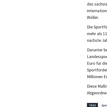
des sächsi
internatio
Wöller.
Die Sportf
mehr als 11
nächste Jah
Darunter be
Landesspor
Euro für di
Sportförder
Millionen E
Diese Maßn
Abgeordnet
TAGS
Spor