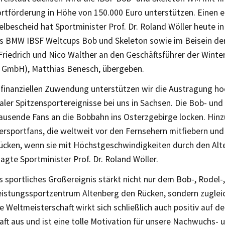
ortförderung in Höhe von 150.000 Euro unterstützen. Einen
lbescheid hat Sportminister Prof. Dr. Roland Wöller heute in
 BMW IBSF Weltcups Bob und Skeleton sowie im Beisein de
Friedrich und Nico Walther an den Geschäftsführer der Winte
GmbH), Matthias Benesch, übergeben.
r finanziellen Zuwendung unterstützen wir die Austragung ho
aler Spitzensportereignisse bei uns in Sachsen. Die Bob- un
ausende Fans an die Bobbahn ins Osterzgebirge locken. Hi
tersportfans, die weltweit vor den Fernsehern mitfiebern und 
cken, wenn sie mit Höchstgeschwindigkeiten durch den Alte
agte Sportminister Prof. Dr. Roland Wöller.
s sportliches Großereignis stärkt nicht nur dem Bob-, Rodel-
eistungssportzentrum Altenberg den Rücken, sondern zugle
e Weltmeisterschaft wirkt sich schließlich auch positiv auf 
aft aus und ist eine tolle Motivation für unsere Nachwuchs- 