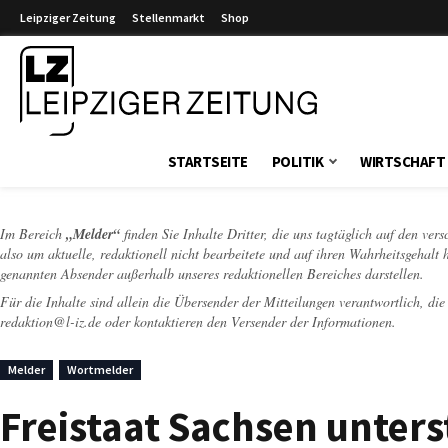
Leipziger Zeitung
Stellenmarkt
Shop
Leipziger Zeitung
STARTSEITE
POLITIK
WIRTSCHAFT
Im Bereich
„Melder“
finden Sie Inhalte Dritter, die uns tagtäglich auf den ver
also um aktuelle, redaktionell nicht bearbeitete und auf ihren Wahrheitsgehalt 
genannten Absender außerhalb unseres redaktionellen Bereiches darstellen.
Für die Inhalte sind allein die Übersender der Mitteilungen verantwortlich, di
redaktion@l-iz.de
oder kontaktieren den Versender der Informationen.
Melder
Wortmelder
Freistaat Sachsen unters