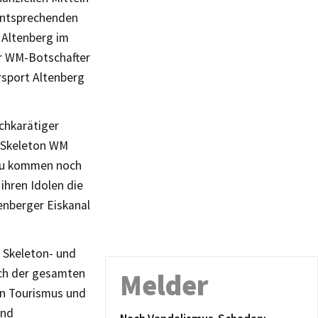
 entsprechenden
 Altenberg im
r WM-Botschafter
rsport Altenberg
chkarätiger
d Skeleton WM
nzu kommen noch
ihren Idolen die
nberger Eiskanal
, Skeleton- und
ich der gesamten
Melder
den Tourismus und
und