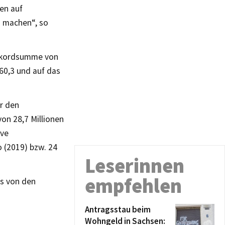
en auf
n machen“, so
Rekordsumme von
 60,3 und auf das
ür den
on 28,7 Millionen
ive
o (2019) bzw. 24
Leserinnen
empfehlen
es von den
Antragsstau beim
Wohngeld in Sachsen: