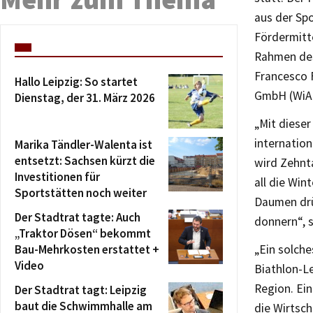
aus der Sp
Fördermitte
Rahmen des
Francesco 
Hallo Leipzig: So startet
GmbH (WiA 
Dienstag, der 31. März 2026
„Mit diese
internation
Marika Tändler-Walenta ist
entsetzt: Sachsen kürzt die
wird Zehnt
Investitionen für
all die Win
Sportstätten noch weiter
Daumen drü
Der Stadtrat tagte: Auch
donnern“, s
„Traktor Dösen“ bekommt
Bau-Mehrkosten erstattet +
„Ein solche
Video
Biathlon-L
Region. Ein
Der Stadtrat tagt: Leipzig
baut die Schwimmhalle am
die Wirtsch