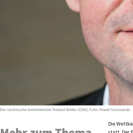
Der sächsische Innenminister Roland Wöller (CDU). Foto: Pawel Sosnowski
Die Wettkä
Mehr zum Thema
statt. Der 