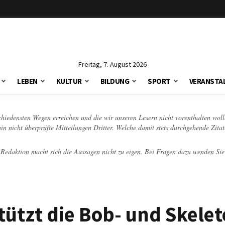
Freitag, 7. August 2026
LEBEN
KULTUR
BILDUNG
SPORT
VERANSTA
schiedensten Wegen erreichen und die wir unseren Lesern nicht vorenthalten woll
hin nicht überprüfte Mitteilungen Dritter. Welche damit stets durchgehende Zita
e Redaktion macht sich die Aussagen nicht zu eigen. Bei Fragen dazu wenden Sie
tützt die Bob- und Skele