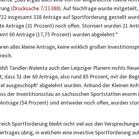
erung
(Drucksache 7/11388
). Auf Nachfrage wurde mitgeteilt, 
/22 insgesamt 338 Anträge auf Sportförderung gestellt wur
te Anträge (31 Prozent) noch offen. Storniert wurden 21 Ant
amt 60 Anträge (17,75 Prozent) wurden abgelehnt.“
en alles kleine Anträge, keine wirklich großen Investitionsp
reich.
hlt Tändler-Walenta auch den Leipziger Planern nichts Neue
ist, dass 51 der 60 Anträge, also rund 85 Prozent, mit der Be
tel ausgeschöpft‘ abgelehnt wurden. Anhand der Kleinen Anf
ass der Investitionsstau an sächsischen Sportstätten enorm i
r Anträge (54 Prozent) sind entweder noch offen, wurden stor
eich Sportförderung bleibt nicht viel aus den Versprechunge
vertrages übrig, in welchem eine investive Sportförderung a