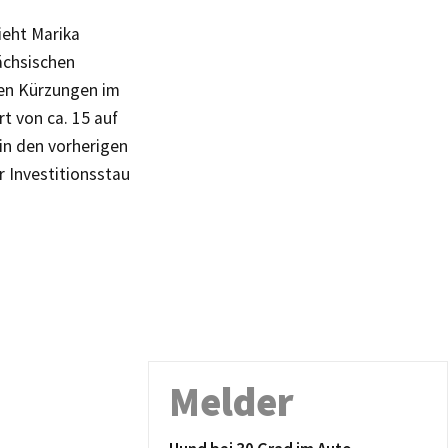
eht Marika
Sächsischen
nen Kürzungen im
t von ca. 15 auf
 in den vorherigen
r Investitionsstau
Melder