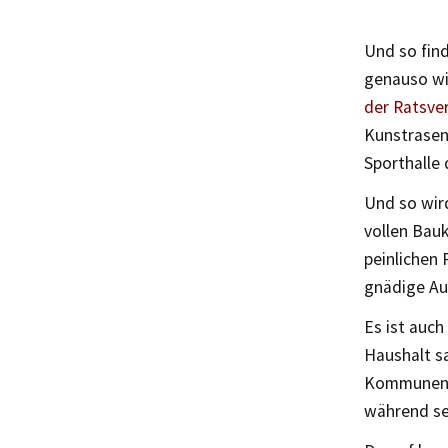
Und so find
genauso wi
der Ratsv
Kunstrasen
Sporthalle 
Und so wir
vollen Bau
peinlichen 
gnädige Au
Es ist auch
Haushalt sa
Kommunen a
während se