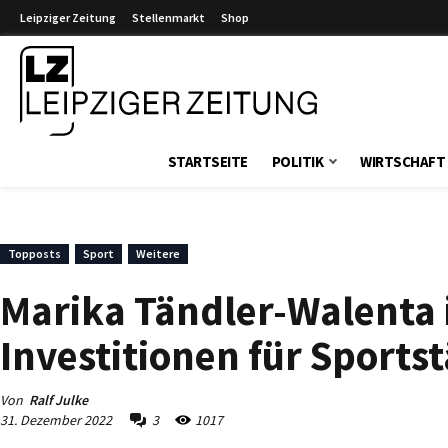
Leipziger Zeitung
Stellenmarkt
Shop
Leipziger Zeitung
STARTSEITE
POLITIK
WIRTSCHAFT
Topposts
Sport
Weitere
Marika Tändler-Walenta i
Investitionen für Sports
Von
Ralf Julke
31. Dezember 2022
3
1017