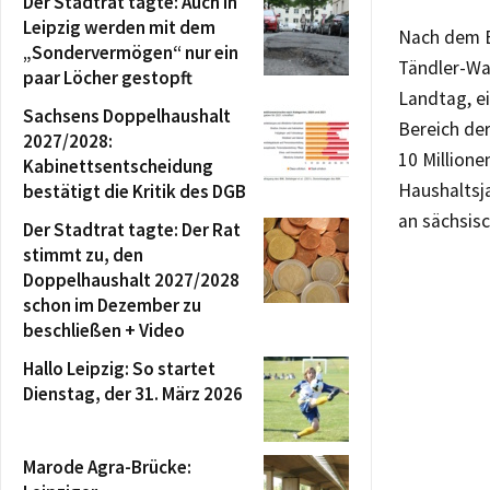
Der Stadtrat tagte: Auch in
Leipzig werden mit dem
Nach dem E
„Sondervermögen“ nur ein
Tändler-Wal
paar Löcher gestopft
Landtag, e
Sachsens Doppelhaushalt
Bereich der
2027/2028:
10 Millione
Kabinettsentscheidung
Haushaltsja
bestätigt die Kritik des DGB
an sächsis
Der Stadtrat tagte: Der Rat
stimmt zu, den
Doppelhaushalt 2027/2028
schon im Dezember zu
beschließen + Video
Hallo Leipzig: So startet
Dienstag, der 31. März 2026
Marode Agra-Brücke: