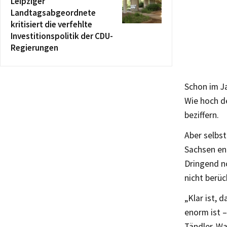
Leipziger
Landtagsabgeordnete
kritisiert die verfehlte
Investitionspolitik der CDU-
Regierungen
Schon im Ja
Wie hoch de
beziffern.
Aber selbs
Sachsen ent
Dringend n
nicht berüc
„Klar ist, 
enorm ist 
Tändler-Wal