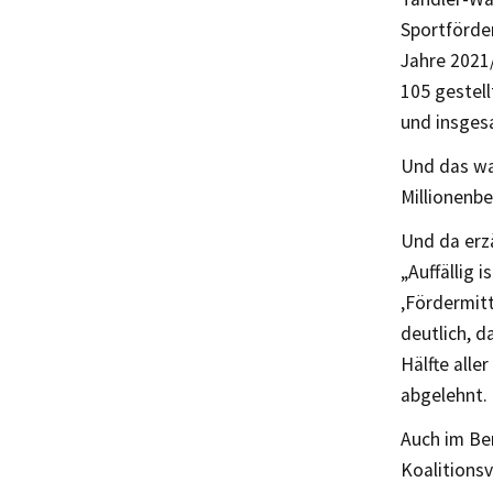
Sportförd
Jahre 2021
105 gestell
und insges
Und das war
Millionenbe
Und da erzä
„Auffällig 
‚Fördermit
deutlich, d
Hälfte alle
abgelehnt.
Auch im Ber
Koalitions