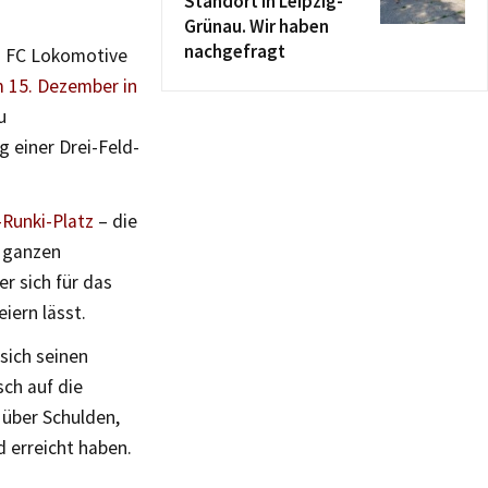
Standort in Leipzig-
Grünau. Wir haben
nachgefragt
1. FC Lokomotive
m 15. Dezember in
u
 einer Drei-Feld-
Runki-Platz
– die
 ganzen
er sich für das
iern lässt.
 sich seinen
sch auf die
über Schulden,
 erreicht haben.