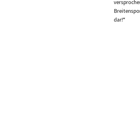
versprochen
Breitenspor
dar!“