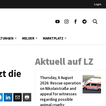
Login
LTUNGEN
MELDER
MARKTPLATZ
Aktuell auf LZ
t die
Thursday, 6 August
2026: Rescue operation
on Nikolaistraße and
appeal for witnesses
regarding possible
animal cruelty