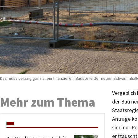
Das muss Leipzig ganz allein finanzieren: Baustelle der neuen Schwimmhalle
Vergeblich
Mehr zum Thema
der Bau ne
Staatsregie
Anträge ko
sind nur P
enttäuscht 