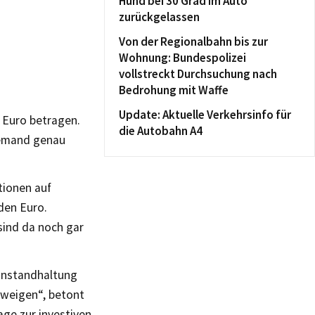
Hund bei 30 Grad im Auto
zurückgelassen
Von der Regionalbahn bis zur
Wohnung: Bundespolizei
vollstreckt Durchsuchung nach
Bedrohung mit Waffe
Update: Aktuelle Verkehrsinfo für
 Euro betragen.
die Autobahn A4
niemand genau
tionen auf
rden Euro.
ind da noch gar
 Instandhaltung
hweigen“, betont
age zur investiven