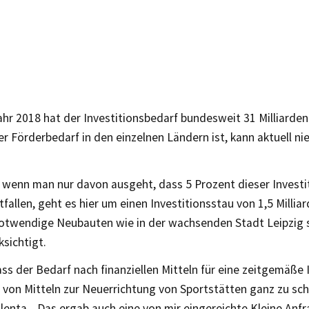
hr 2018 hat der Investitionsbedarf bundesweit 31 Milliarden
r Förderbedarf in den einzelnen Ländern ist, kann aktuell 
t wenn man nur davon ausgeht, dass 5 Prozent dieser Investi
fallen, geht es hier um einen Investitionsstau von 1,5 Millia
otwendige Neubauten wie in der wachsenden Stadt Leipzig s
ksichtigt.
dass der Bedarf nach finanziellen Mitteln für eine zeitgemäße
– von Mitteln zur Neuerrichtung von Sportstätten ganz zu sc
enta. „Das ergab auch eine von mir eingereichte Kleine Anfr