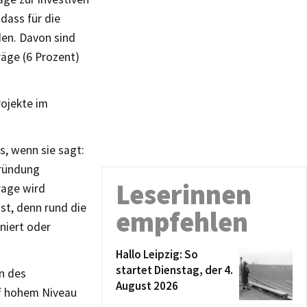
dass für die
den. Davon sind
räge (6 Prozent)
rojekte im
s, wenn sie sagt:
gründung
Leserinnen
rage wird
st, denn rund die
empfehlen
niert oder
Hallo Leipzig: So
startet Dienstag, der 4.
n des
August 2026
uf hohem Niveau