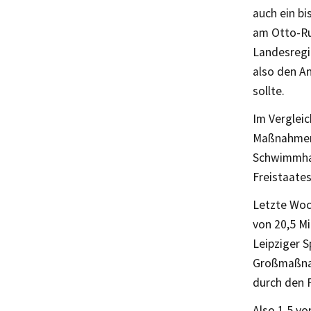
auch ein b
am Otto-Run
Landesregie
also den A
sollte.
Im Vergleic
Maßnahmen i
Schwimmhal
Freistaates
Letzte Woc
von 20,5 M
Leipziger S
Großmaßnah
durch den F
Also 1,5 vo