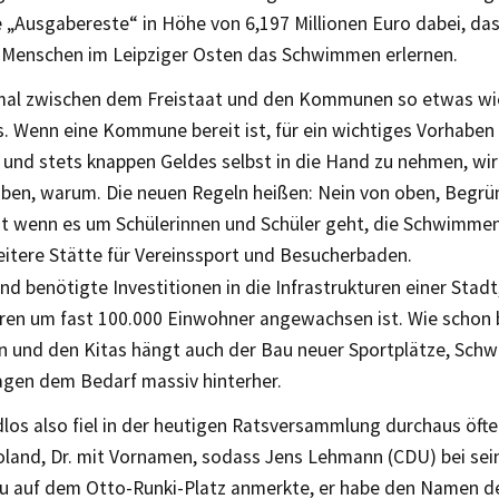
Ausgabereste“ in Höhe von 6,197 Millionen Euro dabei, dass
 Menschen im Leipziger Osten das Schwimmen erlernen.
mal zwischen dem Freistaat und den Kommunen so etwas wie
. Wenn eine Kommune bereit ist, für ein wichtiges Vorhaben 
und stets knappen Geldes selbst in die Hand zu nehmen, wir
aben, warum. Die neuen Regeln heißen: Nein von oben, Begrü
st wenn es um Schülerinnen und Schüler geht, die Schwimmen
eitere Stätte für Vereinssport und Besucherbaden.
nd benötigte Investitionen in die Infrastrukturen einer Stadt,
hren um fast 100.000 Einwohner angewachsen ist. Wie schon 
n und den Kitas hängt auch der Bau neuer Sportplätze, Sch
lagen dem Bedarf massiv hinterher.
dlos also fiel in der heutigen Ratsversammlung durchaus öft
Roland, Dr. mit Vornamen, sodass Jens Lehmann (CDU) bei se
 auf dem Otto-Runki-Platz anmerkte, er habe den Namen de