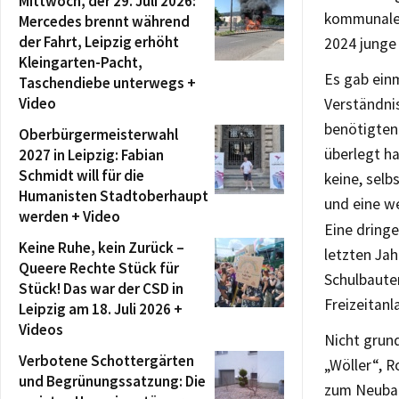
Mittwoch, der 29. Juli 2026:
kommunale „
Mercedes brennt während
der Fahrt, Leipzig erhöht
2024 junge
Kleingarten-Pacht,
Es gab ein
Taschendiebe unterwegs +
Video
Verständnis
benötigten 
Oberbürgermeisterwahl
überlegt h
2027 in Leipzig: Fabian
Schmidt will für die
keine, selb
Humanisten Stadtoberhaupt
und eine w
werden + Video
Eine dringe
Keine Ruhe, kein Zurück –
letzten Ja
Queere Rechte Stück für
Schulbaute
Stück! Das war der CSD in
Freizeitan
Leipzig am 18. Juli 2026 +
Videos
Nicht grun
Verbotene Schottergärten
„Wöller“, 
und Begrünungssatzung: Die
zum Neubau