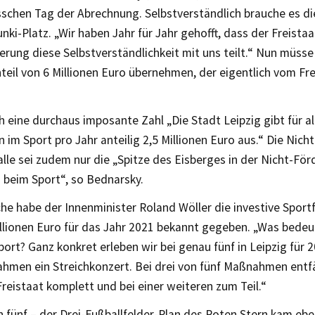
isschen Tag der Abrechnung. Selbstverständlich brauche es 
ki-Platz. „Wir haben Jahr für Jahr gehofft, dass der Freista
rung diese Selbstverständlichkeit mit uns teilt.“ Nun müsse
nteil von 6 Millionen Euro übernehmen, der eigentlich vom F
h eine durchaus imposante Zahl „Die Stadt Leipzig gibt für al
m Sport pro Jahr anteilig 2,5 Millionen Euro aus.“ Die Nich
le sei zudem nur die „Spitze des Eisberges in der Nicht-Fö
 beim Sport“, so Bednarsky.
he habe der Innenminister Roland Wöller die investive Sport
illionen Euro für das Jahr 2021 bekannt gegeben. „Was bedeu
port? Ganz konkret erleben wir bei genau fünf in Leipzig für
men ein Streichkonzert. Bei drei von fünf Maßnahmen entfä
reistaat komplett und bei einer weiteren zum Teil.“
n fünf – der Drei-Fußballfelder-Plan des Roten Stern kam ebe