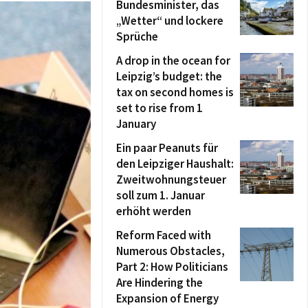
Bundesminister, das
„Wetter“ und lockere
Sprüche
A drop in the ocean for
Leipzig’s budget: the
tax on second homes is
set to rise from 1
January
Ein paar Peanuts für
den Leipziger Haushalt:
Zweitwohnungsteuer
soll zum 1. Januar
erhöht werden
Reform Faced with
Numerous Obstacles,
Part 2: How Politicians
Are Hindering the
Expansion of Energy