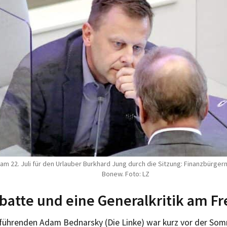
 am 22. Juli für den Urlauber Burkhard Jung durch die Sitzung: Finanzbürger
Bonew. Foto: LZ
batte und eine Generalkritik am Fr
nführenden Adam Bednarsky (Die Linke) war kurz vor der S