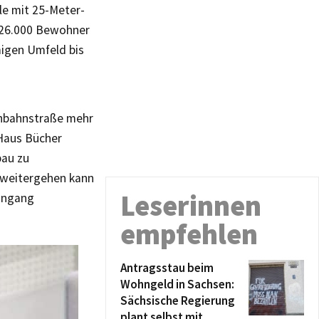
le mit 25-Meter-
a 26.000 Bewohner
migen Umfeld bis
enbahnstraße mehr
 Haus Bücher
bau zu
 weitergehen kann
Leserinnen
eingang
empfehlen
Antragsstau beim
Wohngeld in Sachsen:
Sächsische Regierung
plant selbst mit