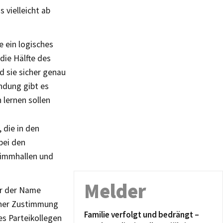
 vielleicht ab
 ein logisches
die Hälfte des
d sie sicher genau
ndung gibt es
 lernen sollen
 die in den
bei den
wimmhallen und
Melder
er der Name
iner Zustimmung
Familie verfolgt und bedrängt –
s Parteikollegen