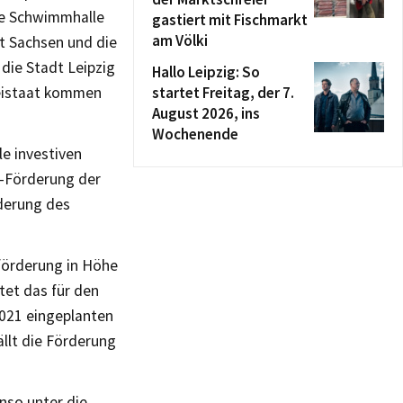
die Schwimmhalle
gastiert mit Fischmarkt
am Völki
at Sachsen und die
 die Stadt Leipzig
Hallo Leipzig: So
reistaat kommen
startet Freitag, der 7.
August 2026, ins
Wochenende
le investiven
t-Förderung der
rderung des
förderung in Höhe
tet das für den
 2021 eingeplanten
llt die Förderung
nso unter die