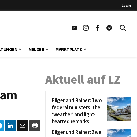
Login
LTUNGEN
MELDER
MARKTPLATZ
Aktuell auf LZ
 am
Bilger and Rainer: Two
federal ministers, the
‘weather’ and light-
hearted remarks
Bilger und Rainer: Zwei