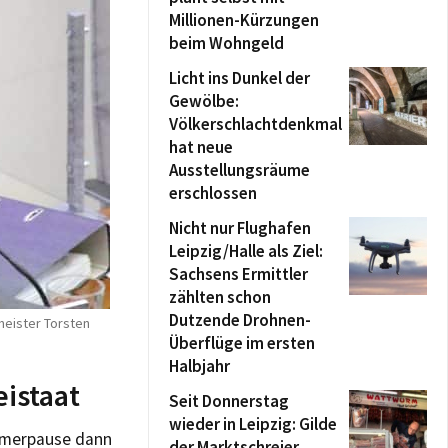
Millionen-Kürzungen
beim Wohngeld
Licht ins Dunkel der
Gewölbe:
Völkerschlachtdenkmal
hat neue
Ausstellungsräume
erschlossen
Nicht nur Flughafen
Leipzig/Halle als Ziel:
Sachsens Ermittler
zählten schon
Dutzende Drohnen-
meister Torsten
Überflüge im ersten
Halbjahr
eistaat
Seit Donnerstag
wieder in Leipzig: Gilde
ommerpause dann
der Marktschreier