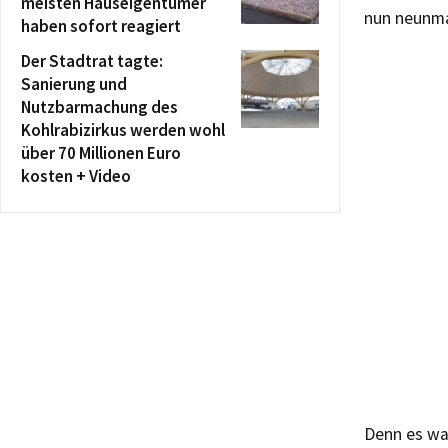
meisten Hauseigentümer
nun neunma
haben sofort reagiert
Der Stadtrat tagte:
Sanierung und
Nutzbarmachung des
Kohlrabizirkus werden wohl
über 70 Millionen Euro
kosten + Video
Denn es war