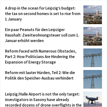
A drop in the ocean for Leipzig’s budget:
the tax on second homes is set to rise from
1 January
Ein paar Peanuts für den Leipziger
Haushalt: Zweitwohnungsteuer soll zum 1.
Januar erhöht werden
Reform Faced with Numerous Obstacles,
Part 2: How Politicians Are Hindering the
Expansion of Energy Storage
Reform mit lauter Hürden, Teil 2: Wie die
Politik den Speicher-Ausbau verhindert
Leipzig/Halle Airport is not the only target:
investigators in Saxony have already
recorded dozens of drone overflights in the