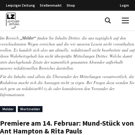
Leipziger Zeitung
Stellenmarkt
Shop
Login
Leipziger Zeitung
Im Bereich
„Melder“
finden Sie Inhalte Dritter, die uns tagtäglich auf den
verschiedensten Wegen erreichen und die wir unseren Lesern nicht vorenthalten
wollen. Es handelt sich also um aktuelle, redaktionell nicht bearbeitete und auf
ihren Wahrheitsgehalt hin nicht überprüfte Mitteilungen Dritter. Welche damit
stets durchgehende Zitate der namentlich genannten Absender außerhalb
unseres redaktionellen Bereiches darstellen.
Für die Inhalte sind allein die Übersender der Mitteilungen verantwortlich, die
Redaktion macht sich die Aussagen nicht zu eigen. Bei Fragen dazu wenden Sie
sich gern an
redaktion@l-iz.de
oder kontaktieren den Versender der
Informationen.
Melder
Wortmelder
Premiere am 14. Februar: Mund-Stück von
Ant Hampton & Rita Pauls