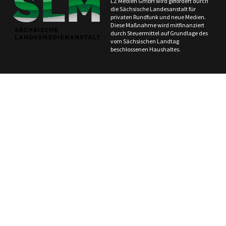
LZ Medien GmbH wird gefördert durch
die Sächsische Landesanstalt für
privaten Rundfunk und neue Medien.
Diese Maßnahme wird mitfinanziert
durch Steuermittel auf Grundlage des
vom Sächsischen Landtag
beschlossenen Haushaltes.