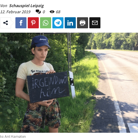
Von
Schauspiel Leipzig
12. Februar 2019
0
68
to: Ant Hampton