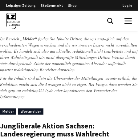
Leipziger Zeitung
Stellenmarkt
Shop
Login
Leipziger Zeitung
Im Bereich
„Melder“
finden Sie Inhalte Dritter, die uns tagtäglich auf den
verschiedensten Wegen erreichen und die wir unseren Lesern nicht vorenthalten
wollen. Es handelt sich also um aktuelle, redaktionell nicht bearbeitete und auf
ihren Wahrheitsgehalt hin nicht überprüfte Mitteilungen Dritter. Welche damit
stets durchgehende Zitate der namentlich genannten Absender außerhalb
unseres redaktionellen Bereiches darstellen.
Für die Inhalte sind allein die Übersender der Mitteilungen verantwortlich, die
Redaktion macht sich die Aussagen nicht zu eigen. Bei Fragen dazu wenden Sie
sich gern an
redaktion@l-iz.de
oder kontaktieren den Versender der
Informationen.
Melder
Wortmelder
Jungliberale Aktion Sachsen:
Landesregierung muss Wahlrecht