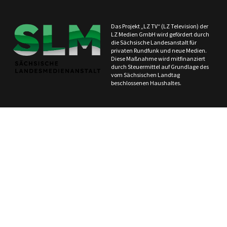
Das Projekt „LZ TV“ (LZ Television) der
LZ Medien GmbH wird gefördert durch
die Sächsische Landesanstalt für
privaten Rundfunk und neue Medien.
Diese Maßnahme wird mitfinanziert
durch Steuermittel auf Grundlage des
vom Sächsischen Landtag
beschlossenen Haushaltes.