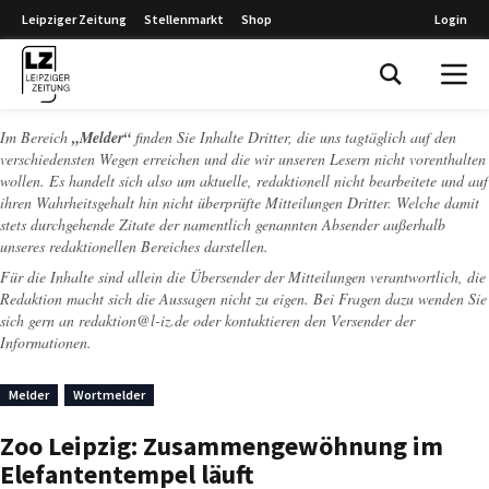
Leipziger Zeitung
Stellenmarkt
Shop
Login
Leipziger Zeitung
Im Bereich
„Melder“
finden Sie Inhalte Dritter, die uns tagtäglich auf den
verschiedensten Wegen erreichen und die wir unseren Lesern nicht vorenthalten
wollen. Es handelt sich also um aktuelle, redaktionell nicht bearbeitete und auf
ihren Wahrheitsgehalt hin nicht überprüfte Mitteilungen Dritter. Welche damit
stets durchgehende Zitate der namentlich genannten Absender außerhalb
unseres redaktionellen Bereiches darstellen.
Für die Inhalte sind allein die Übersender der Mitteilungen verantwortlich, die
Redaktion macht sich die Aussagen nicht zu eigen. Bei Fragen dazu wenden Sie
sich gern an
redaktion@l-iz.de
oder kontaktieren den Versender der
Informationen.
Melder
Wortmelder
Zoo Leipzig: Zusammengewöhnung im
Elefantentempel läuft