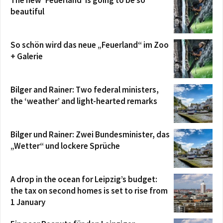
beautiful
So schön wird das neue „Feuerland“ im Zoo
+ Galerie
Bilger and Rainer: Two federal ministers,
the ‘weather’ and light-hearted remarks
Bilger und Rainer: Zwei Bundesminister, das
„Wetter“ und lockere Sprüche
A drop in the ocean for Leipzig’s budget:
the tax on second homes is set to rise from
1 January