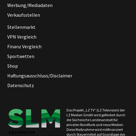
Werbung/Mediadaten
Verkaufsstellen
Stellenmarkt
VPN Vergleich
Finanz Vergleich
Sportwetten
Shop
Haftungsausschluss/Disclaimer
Datenschutz
Das Projekt „LZ TV“ (LZ Television) der
LZ Medien GmbH wird gefördert durch
die Sächsische Landesanstalt für
privaten Rundfunk und neue Medien.
Diese Maßnahme wird mitfinanziert
durch Steuermittel auf Grundlage des