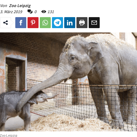
Von
Zoo Leipzig
3. März 2019
0
131
Zoo Leipzig