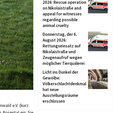
2026: Rescue operation
on Nikolaistraße and
appeal for witnesses
regarding possible
animal cruelty
Donnerstag, der 6.
August 2026:
Rettungseinsatz auf
Nikolaistraße und
Zeugenaufruf wegen
möglicher Tierquälerei
Licht ins Dunkel der
Gewölbe:
Völkerschlachtdenkmal
hat neue
Ausstellungsräume
erschlossen
nwald e.V. (kurz
 Rosental ein. Sie