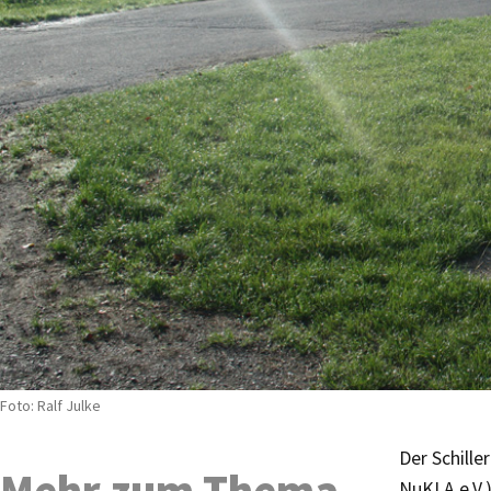
Foto: Ralf Julke
Der Schille
Mehr zum Thema
NuKLA e.V.)