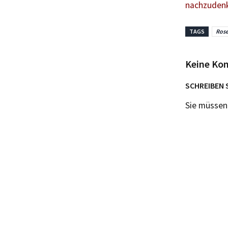
nachzuden
TAGS
Rose
Keine Ko
SCHREIBEN 
Sie müsse