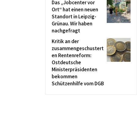
Das „Jobcenter vor
Ort“ hat einen neuen
Standort in Leipzig-
Grünau. Wir haben
nachgefragt
Kritik an der
zusammengeschustert
en Rentenreform:
Ostdeutsche
Ministerpräsidenten
bekommen
Schützenhilfe vom DGB