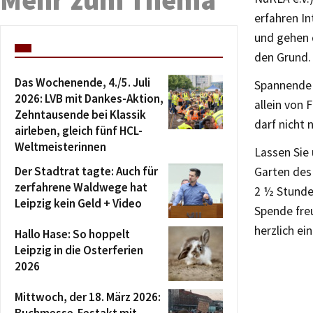
erfahren I
und gehen d
den Grund.
Das Wochenende, 4./5. Juli
Spannende 
2026: LVB mit Dankes-Aktion,
allein von 
Zehntausende bei Klassik
darf nicht 
airleben, gleich fünf HCL-
Weltmeisterinnen
Lassen Sie
Der Stadtrat tagte: Auch für
Garten des
zerfahrene Waldwege hat
2 ½ Stunden
Leipzig kein Geld + Video
Spende fre
herzlich ei
Hallo Hase: So hoppelt
Leipzig in die Osterferien
2026
Mittwoch, der 18. März 2026:
Buchmesse-Festakt mit