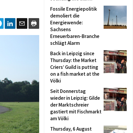
Fossile Energiepolitik
demoliert die
Energiewende:
Sachsens
Erneuerbaren-Branche
schlägt Alarm
Back in Leipzig since
Thursday: the Market
Criers’ Guild is putting
on a fish market at the
Völki
Seit Donnerstag
wieder in Leipzig: Gilde
der Marktschreier
gastiert mit Fischmarkt
am Völki
Thursday, 6 August