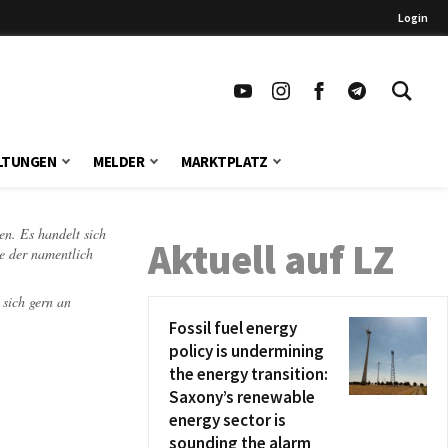
Login
LTUNGEN
MELDER
MARKTPLATZ
en. Es handelt sich
Aktuell auf LZ
te der namentlich
 sich gern an
Fossil fuel energy
policy is undermining
the energy transition:
Saxony’s renewable
energy sector is
sounding the alarm