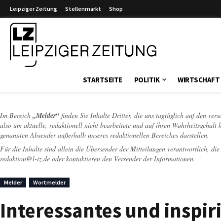
Leipziger Zeitung
Stellenmarkt
Shop
Leipziger Zeitung
STARTSEITE
POLITIK
WIRTSCHAFT
Im Bereich
„Melder“
finden Sie Inhalte Dritter, die uns tagtäglich auf den ver
also um aktuelle, redaktionell nicht bearbeitete und auf ihren Wahrheitsgehalt 
genannten Absender außerhalb unseres redaktionellen Bereiches darstellen.
Für die Inhalte sind allein die Übersender der Mitteilungen verantwortlich, di
redaktion@l-iz.de
oder kontaktieren den Versender der Informationen.
Melder
Wortmelder
Interessantes und inspir