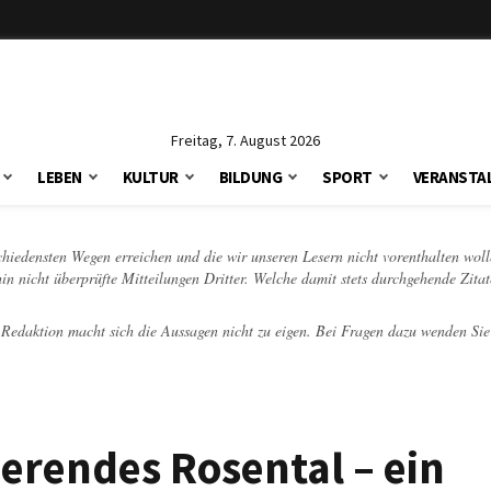
Freitag, 7. August 2026
LEBEN
KULTUR
BILDUNG
SPORT
VERANSTA
schiedensten Wegen erreichen und die wir unseren Lesern nicht vorenthalten woll
hin nicht überprüfte Mitteilungen Dritter. Welche damit stets durchgehende Zita
e Redaktion macht sich die Aussagen nicht zu eigen. Bei Fragen dazu wenden Sie
ierendes Rosental – ein