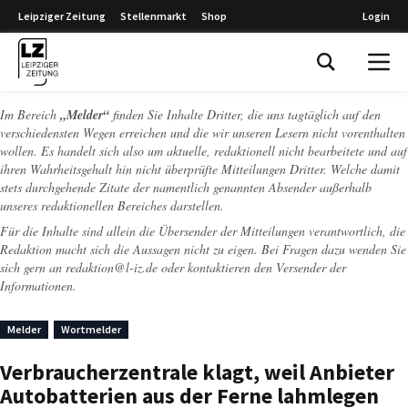
Leipziger Zeitung
Stellenmarkt
Shop
Login
Leipziger Zeitung
Im Bereich
„Melder“
finden Sie Inhalte Dritter, die uns tagtäglich auf den
verschiedensten Wegen erreichen und die wir unseren Lesern nicht vorenthalten
wollen. Es handelt sich also um aktuelle, redaktionell nicht bearbeitete und auf
ihren Wahrheitsgehalt hin nicht überprüfte Mitteilungen Dritter. Welche damit
stets durchgehende Zitate der namentlich genannten Absender außerhalb
unseres redaktionellen Bereiches darstellen.
Für die Inhalte sind allein die Übersender der Mitteilungen verantwortlich, die
Redaktion macht sich die Aussagen nicht zu eigen. Bei Fragen dazu wenden Sie
sich gern an
redaktion@l-iz.de
oder kontaktieren den Versender der
Informationen.
Melder
Wortmelder
Verbraucherzentrale klagt, weil Anbieter
Autobatterien aus der Ferne lahmlegen