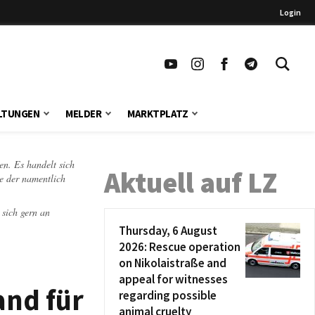
Login
LTUNGEN
MELDER
MARKTPLATZ
en. Es handelt sich
Aktuell auf LZ
te der namentlich
 sich gern an
Thursday, 6 August
2026: Rescue operation
on Nikolaistraße and
appeal for witnesses
and für
regarding possible
animal cruelty