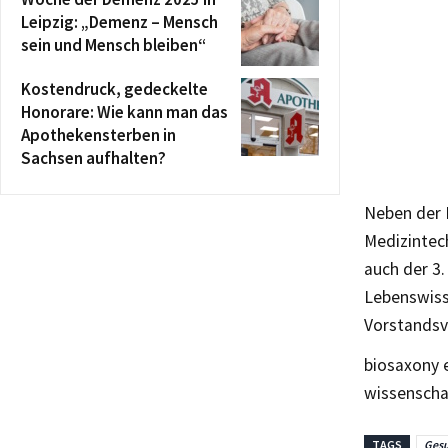
Leipzig: „Demenz – Mensch
sein und Mensch bleiben“
Kostendruck, gedeckelte
Honorare: Wie kann man das
Apothekensterben in
Sachsen aufhalten?
Neben der 
Medizintec
auch der 3
Lebenswiss
Vorstandsvo
biosaxony e
wissenschaf
TAGS
Gesu