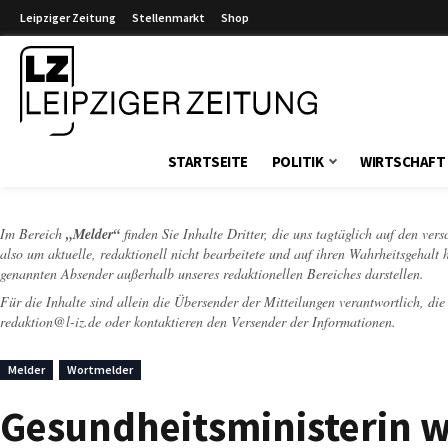
Leipziger Zeitung
Stellenmarkt
Shop
Leipziger Zeitung
STARTSEITE
POLITIK
WIRTSCHAFT
Im Bereich
„Melder“
finden Sie Inhalte Dritter, die uns tagtäglich auf den ver
also um aktuelle, redaktionell nicht bearbeitete und auf ihren Wahrheitsgehalt 
genannten Absender außerhalb unseres redaktionellen Bereiches darstellen.
Für die Inhalte sind allein die Übersender der Mitteilungen verantwortlich, di
redaktion@l-iz.de
oder kontaktieren den Versender der Informationen.
Melder
Wortmelder
Gesundheitsministerin w