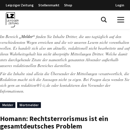
Leipziger Zeitung
Stellenmarkt
Shop
Login
Leipziger Zeitung
Im Bereich
„Melder“
finden Sie Inhalte Dritter, die uns tagtäglich auf den
verschiedensten Wegen erreichen und die wir unseren Lesern nicht vorenthalten
wollen. Es handelt sich also um aktuelle, redaktionell nicht bearbeitete und auf
ihren Wahrheitsgehalt hin nicht überprüfte Mitteilungen Dritter. Welche damit
stets durchgehende Zitate der namentlich genannten Absender außerhalb
unseres redaktionellen Bereiches darstellen.
Für die Inhalte sind allein die Übersender der Mitteilungen verantwortlich, die
Redaktion macht sich die Aussagen nicht zu eigen. Bei Fragen dazu wenden Sie
sich gern an
redaktion@l-iz.de
oder kontaktieren den Versender der
Informationen.
Melder
Wortmelder
Homann: Rechtsterrorismus ist ein
gesamtdeutsches Problem