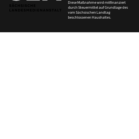
Diese Maßnahme wird mitfinanziert
durch Steuermittel auf Grundlage des
vom Sächsischen Landtag
beschlossenen Haushaltes.