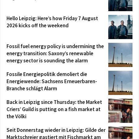
Hello Leipzig: Here’s how Friday 7 August
2026 kicks off the weekend
Fossil fuel energy policy is undermining the
energy transition: Saxony’s renewable
energy sector is sounding the alarm
Fossile Energiepolitik demoliert die
Energiewende: Sachsens Erneuerbaren-
Branche schlägt Alarm
Back in Leipzig since Thursday: the Market
Criers’ Guild is putting on a fish market at
the Völki
Seit Donnerstag wieder in Leipzig: Gilde der
Marktschreier gastiert mit Fischmarkt am