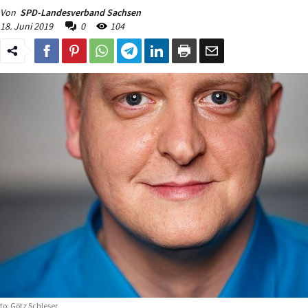
Von
SPD-Landesverband Sachsen
18. Juni 2019
0
104
to: Götz Schleser