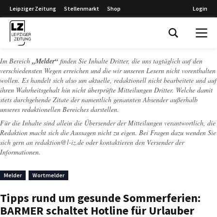
Leipziger Zeitung
Stellenmarkt
Shop
Login
Leipziger Zeitung
Im Bereich
„Melder“
finden Sie Inhalte Dritter, die uns tagtäglich auf den
verschiedensten Wegen erreichen und die wir unseren Lesern nicht vorenthalten
wollen. Es handelt sich also um aktuelle, redaktionell nicht bearbeitete und auf
ihren Wahrheitsgehalt hin nicht überprüfte Mitteilungen Dritter. Welche damit
stets durchgehende Zitate der namentlich genannten Absender außerhalb
unseres redaktionellen Bereiches darstellen.
Für die Inhalte sind allein die Übersender der Mitteilungen verantwortlich, die
Redaktion macht sich die Aussagen nicht zu eigen. Bei Fragen dazu wenden Sie
sich gern an
redaktion@l-iz.de
oder kontaktieren den Versender der
Informationen.
Melder
Wortmelder
Tipps rund um gesunde Sommerferien:
BARMER schaltet Hotline für Urlauber