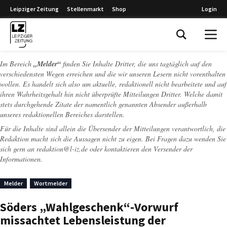
Leipziger Zeitung
Stellenmarkt
Shop
Login
Leipziger Zeitung
Im Bereich
„Melder“
finden Sie Inhalte Dritter, die uns tagtäglich auf den
verschiedensten Wegen erreichen und die wir unseren Lesern nicht vorenthalten
wollen. Es handelt sich also um aktuelle, redaktionell nicht bearbeitete und auf
ihren Wahrheitsgehalt hin nicht überprüfte Mitteilungen Dritter. Welche damit
stets durchgehende Zitate der namentlich genannten Absender außerhalb
unseres redaktionellen Bereiches darstellen.
Für die Inhalte sind allein die Übersender der Mitteilungen verantwortlich, die
Redaktion macht sich die Aussagen nicht zu eigen. Bei Fragen dazu wenden Sie
sich gern an
redaktion@l-iz.de
oder kontaktieren den Versender der
Informationen.
Melder
Wortmelder
Söders „Wahlgeschenk“-Vorwurf
missachtet Lebensleistung der