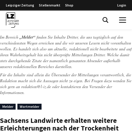
Leipziger Zeitung
Stellenmarkt
Shop
Login
Leipziger Zeitung
Im Bereich
„Melder“
finden Sie Inhalte Dritter, die uns tagtäglich auf den
verschiedensten Wegen erreichen und die wir unseren Lesern nicht vorenthalten
wollen. Es handelt sich also um aktuelle, redaktionell nicht bearbeitete und auf
ihren Wahrheitsgehalt hin nicht überprüfte Mitteilungen Dritter. Welche damit
stets durchgehende Zitate der namentlich genannten Absender außerhalb
unseres redaktionellen Bereiches darstellen.
Für die Inhalte sind allein die Übersender der Mitteilungen verantwortlich, die
Redaktion macht sich die Aussagen nicht zu eigen. Bei Fragen dazu wenden Sie
sich gern an
redaktion@l-iz.de
oder kontaktieren den Versender der
Informationen.
Melder
Wortmelder
Sachsens Landwirte erhalten weitere
Erleichterungen nach der Trockenheit