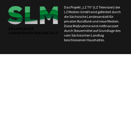
Das Projekt „LZ TV“ (LZ Television) der
LZ Medien GmbH wird gefördert durch
die Sächsische Landesanstalt für
privaten Rundfunk und neue Medien.
Diese Maßnahme wird mitfinanziert
durch Steuermittel auf Grundlage des
vom Sächsischen Landtag
beschlossenen Haushaltes.