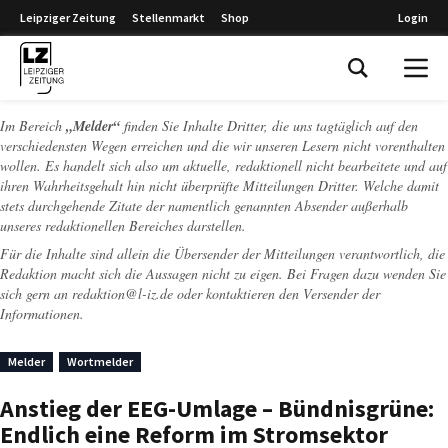
Leipziger Zeitung
Stellenmarkt
Shop
Login
Leipziger Zeitung
Im Bereich
„Melder“
finden Sie Inhalte Dritter, die uns tagtäglich auf den
verschiedensten Wegen erreichen und die wir unseren Lesern nicht vorenthalten
wollen. Es handelt sich also um aktuelle, redaktionell nicht bearbeitete und auf
ihren Wahrheitsgehalt hin nicht überprüfte Mitteilungen Dritter. Welche damit
stets durchgehende Zitate der namentlich genannten Absender außerhalb
unseres redaktionellen Bereiches darstellen.
Für die Inhalte sind allein die Übersender der Mitteilungen verantwortlich, die
Redaktion macht sich die Aussagen nicht zu eigen. Bei Fragen dazu wenden Sie
sich gern an
redaktion@l-iz.de
oder kontaktieren den Versender der
Informationen.
Melder
Wortmelder
Anstieg der EEG-Umlage – Bündnisgrüne:
Endlich eine Reform im Stromsektor