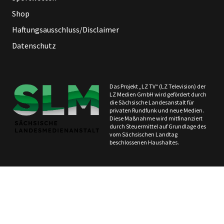
Shop
Haftungsausschluss/Disclaimer
Datenschutz
Das Projekt „LZ TV“ (LZ Television) der
LZ Medien GmbH wird gefördert durch
die Sächsische Landesanstalt für
privaten Rundfunk und neue Medien.
Diese Maßnahme wird mitfinanziert
durch Steuermittel auf Grundlage des
vom Sächsischen Landtag
beschlossenen Haushaltes.