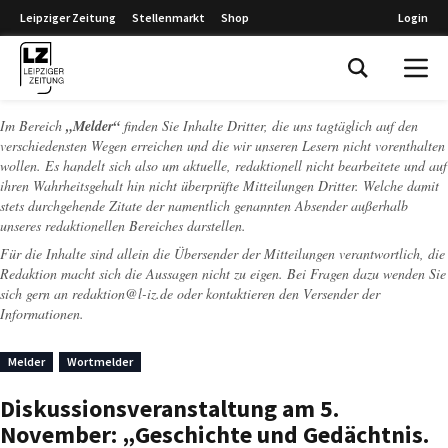
Leipziger Zeitung
Stellenmarkt
Shop
Login
Leipziger Zeitung
Im Bereich
„Melder“
finden Sie Inhalte Dritter, die uns tagtäglich auf den
verschiedensten Wegen erreichen und die wir unseren Lesern nicht vorenthalten
wollen. Es handelt sich also um aktuelle, redaktionell nicht bearbeitete und auf
ihren Wahrheitsgehalt hin nicht überprüfte Mitteilungen Dritter. Welche damit
stets durchgehende Zitate der namentlich genannten Absender außerhalb
unseres redaktionellen Bereiches darstellen.
Für die Inhalte sind allein die Übersender der Mitteilungen verantwortlich, die
Redaktion macht sich die Aussagen nicht zu eigen. Bei Fragen dazu wenden Sie
sich gern an
redaktion@l-iz.de
oder kontaktieren den Versender der
Informationen.
Melder
Wortmelder
Diskussionsveranstaltung am 5.
November: „Geschichte und Gedächtnis.