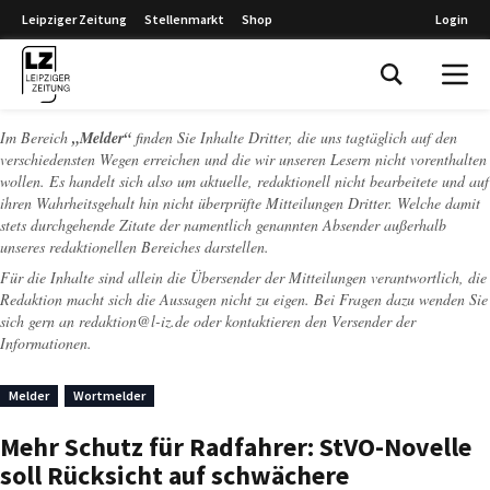
Leipziger Zeitung
Stellenmarkt
Shop
Login
Leipziger Zeitung
Im Bereich
„Melder“
finden Sie Inhalte Dritter, die uns tagtäglich auf den
verschiedensten Wegen erreichen und die wir unseren Lesern nicht vorenthalten
wollen. Es handelt sich also um aktuelle, redaktionell nicht bearbeitete und auf
ihren Wahrheitsgehalt hin nicht überprüfte Mitteilungen Dritter. Welche damit
stets durchgehende Zitate der namentlich genannten Absender außerhalb
unseres redaktionellen Bereiches darstellen.
Für die Inhalte sind allein die Übersender der Mitteilungen verantwortlich, die
Redaktion macht sich die Aussagen nicht zu eigen. Bei Fragen dazu wenden Sie
sich gern an
redaktion@l-iz.de
oder kontaktieren den Versender der
Informationen.
Melder
Wortmelder
Mehr Schutz für Radfahrer: StVO-Novelle
soll Rücksicht auf schwächere