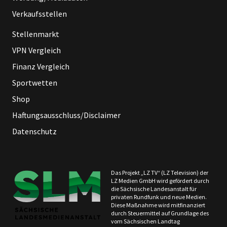
Verkaufsstellen
Stellenmarkt
VPN Vergleich
Finanz Vergleich
Sportwetten
Shop
Haftungsausschluss/Disclaimer
Datenschutz
Das Projekt „LZ TV“ (LZ Television) der
LZ Medien GmbH wird gefördert durch
die Sächsische Landesanstalt für
privaten Rundfunk und neue Medien.
Diese Maßnahme wird mitfinanziert
durch Steuermittel auf Grundlage des
vom Sächsischen Landtag