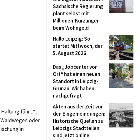
Sächsische Regierung
plant selbst mit
Millionen-Kürzungen
beim Wohngeld
Hallo Leipzig: So
startet Mittwoch, der
5. August 2026
Das „Jobcenter vor
Ort“ hat einen neuen
Standort in Leipzig-
Grünau. Wir haben
nachgefragt
Akten aus der Zeit vor
 Haftung führt.“,
den Eingemeindungen:
d Waldwegen oder
Historische Quellen zu
Leipzigs Stadtteilen
mischung in
sind jetzt online