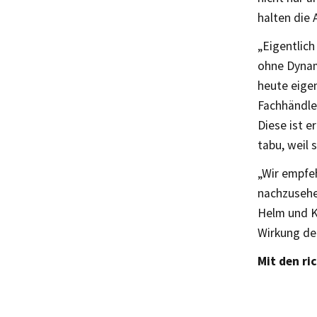
halten die 
„Eigentlich
ohne Dynam
heute eigen
Fachhändler
Diese ist 
tabu, weil 
„Wir empfe
nachzusehe
Helm und K
Wirkung de
Mit den ri