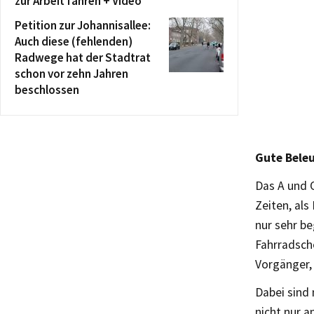
zur Arbeit fahren + Video
Petition zur Johannisallee:
Auch diese (fehlenden)
Radwege hat der Stadtrat
schon vor zehn Jahren
beschlossen
Gute Bele
Das A und O
Zeiten, al
nur sehr be
Fahrradsche
Vorgänger, 
Dabei sind
nicht nur 