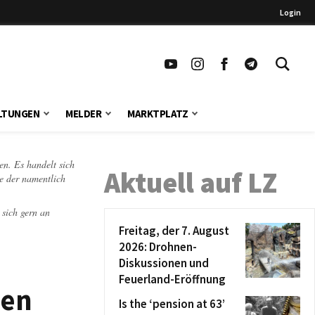
Login
LTUNGEN
MELDER
MARKTPLATZ
en. Es handelt sich
Aktuell auf LZ
te der namentlich
 sich gern an
Freitag, der 7. August
2026: Drohnen-
Diskussionen und
Feuerland-Eröffnung
hen
Is the ‘pension at 63’