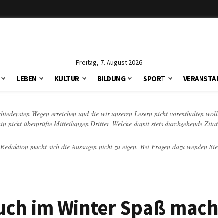
Freitag, 7. August 2026
LEBEN
KULTUR
BILDUNG
SPORT
VERANSTA
schiedensten Wegen erreichen und die wir unseren Lesern nicht vorenthalten woll
hin nicht überprüfte Mitteilungen Dritter. Welche damit stets durchgehende Zita
e Redaktion macht sich die Aussagen nicht zu eigen. Bei Fragen dazu wenden Sie
uch im Winter Spaß mac