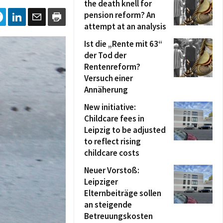
the death knell for
pension reform? An
attempt at an analysis
Ist die „Rente mit 63“
der Tod der
Rentenreform?
Versuch einer
Annäherung
New initiative:
Childcare fees in
Leipzig to be adjusted
to reflect rising
childcare costs
Neuer Vorstoß:
Leipziger
Elternbeiträge sollen
an steigende
Betreuungskosten