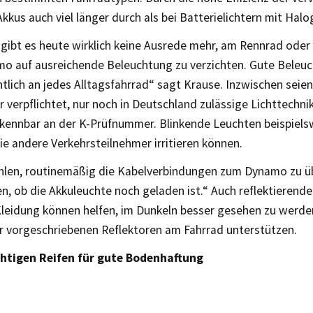
Akkus auch viel länger durch als bei Batterielichtern mit Hal
 gibt es heute wirklich keine Ausrede mehr, am Rennrad ode
o auf ausreichende Beleuchtung zu verzichten. Gute Beleu
tlich an jedes Alltagsfahrrad“ sagt Krause. Inzwischen seien
 verpflichtet, nur noch in Deutschland zulässige Lichttechni
erkennbar an der K-Prüfnummer. Blinkende Leuchten beispiels
sie andere Verkehrsteilnehmer irritieren können.
hlen, routinemäßig die Kabelverbindungen zum Dynamo zu ü
n, ob die Akkuleuchte noch geladen ist.“ Auch reflektierend
leidung können helfen, im Dunkeln besser gesehen zu werden
r vorgeschriebenen Reflektoren am Fahrrad unterstützen.
chtigen Reifen für gute Bodenhaftung