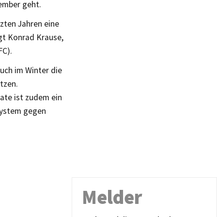
zember geht.
tzten Jahren eine
gt Konrad Krause,
FC).
auch im Winter die
tzen.
te ist zudem ein
nsystem gegen
Melder