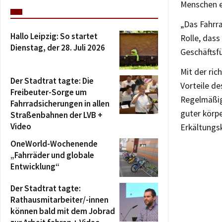
Menschen e
„Das Fahrra
Hallo Leipzig: So startet
Rolle, das
Dienstag, der 28. Juli 2026
Geschäftsf
Mit der ric
Der Stadtrat tagte: Die
Vorteile de
Freibeuter-Sorge um
Regelmäßig
Fahrradsicherungen in allen
guter körp
Straßenbahnen der LVB +
Video
Erkältungsk
OneWorld-Wochenende
„Fahrräder und globale
Entwicklung“
Der Stadtrat tagte:
Rathausmitarbeiter/-innen
können bald mit dem Jobrad