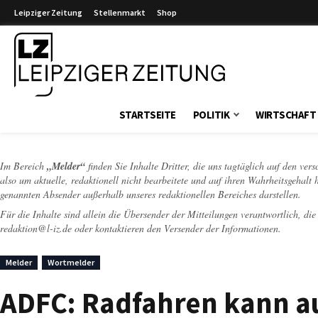
Leipziger Zeitung
Stellenmarkt
Shop
Leipziger Zeitung
STARTSEITE
POLITIK
WIRTSCHAFT
Im Bereich
„Melder“
finden Sie Inhalte Dritter, die uns tagtäglich auf den ver
also um aktuelle, redaktionell nicht bearbeitete und auf ihren Wahrheitsgehalt 
genannten Absender außerhalb unseres redaktionellen Bereiches darstellen.
Für die Inhalte sind allein die Übersender der Mitteilungen verantwortlich, di
redaktion@l-iz.de
oder kontaktieren den Versender der Informationen.
Melder
Wortmelder
ADFC: Radfahren kann a