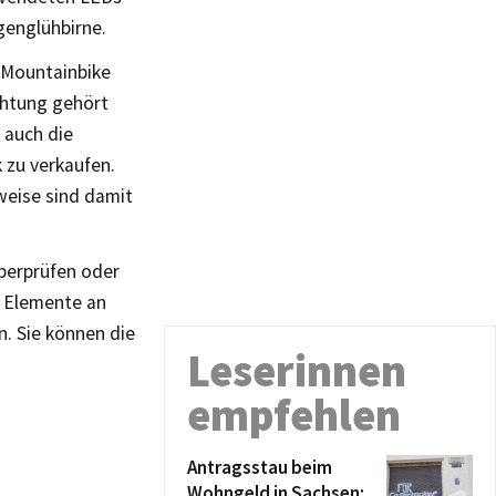
ogenglühbirne.
r Mountainbike
chtung gehört
 auch die
k zu verkaufen.
weise sind damit
berprüfen oder
e Elemente an
. Sie können die
Leserinnen
empfehlen
Antragsstau beim
Wohngeld in Sachsen: