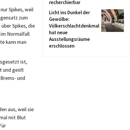
recherchierbar
nur Spikes, weil
Licht ins Dunkel der
Gegensatz zum
Gewölbe:
 über Spikes, die
Völkerschlachtdenkmal
hat neue
 im Normalfall
Ausstellungsräume
tte kann man
erschlossen
sgesetzt ist,
t und geölt
 Brems- und
en aus, weil sie
mal mit Blut
Für