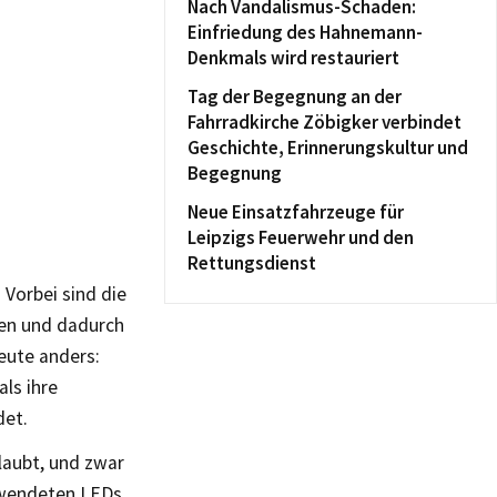
Nach Vandalismus-Schaden:
Einfriedung des Hahnemann-
Denkmals wird restauriert
Tag der Begegnung an der
Fahrradkirche Zöbigker verbindet
Geschichte, Erinnerungskultur und
Begegnung
Neue Einsatzfahrzeuge für
Leipzigs Feuerwehr und den
Rettungsdienst
 Vorbei sind die
den und dadurch
heute anders:
ls ihre
det.
laubt, und zwar
erwendeten LEDs