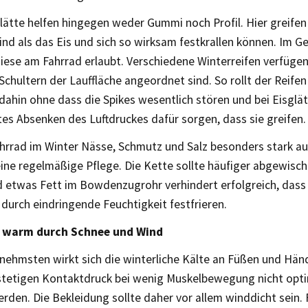
ätte helfen hingegen weder Gummi noch Profil. Hier greifen 
sind als das Eis und sich so wirksam festkrallen können. Im 
iese am Fahrrad erlaubt. Verschiedene Winterreifen verfügen
Schultern der Lauffläche angeordnet sind. So rollt der Reifen
ahin ohne dass die Spikes wesentlich stören und bei Eisglä
tes Absenken des Luftdruckes dafür sorgen, dass sie greifen.
hrrad im Winter Nässe, Schmutz und Salz besonders stark au
eine regelmäßige Pflege. Die Kette sollte häufiger abgewisch
 etwas Fett im Bowdenzugrohr verhindert erfolgreich, dass
durch eindringende Feuchtigkeit festfrieren.
warm durch Schnee und Wind
ehmsten wirkt sich die winterliche Kälte an Füßen und Händ
stetigen Kontaktdruck bei wenig Muskelbewegung nicht opti
rden. Die Bekleidung sollte daher vor allem winddicht sein. 