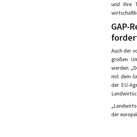
und ihre 
wirtschaftl
GAP-
forder
Auch der vo
großen Um
werden. „D
mit dem Gr
der EU-Agr
Landwirtsc
„Landwirts
der europäi