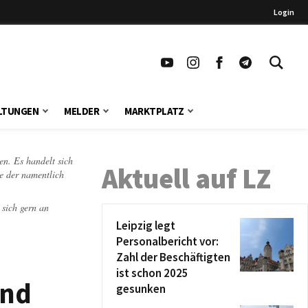
Login
LTUNGEN
MELDER
MARKTPLATZ
en. Es handelt sich
Aktuell auf LZ
te der namentlich
 sich gern an
Leipzig legt
Personalbericht vor:
Zahl der Beschäftigten
ist schon 2025
und
gesunken