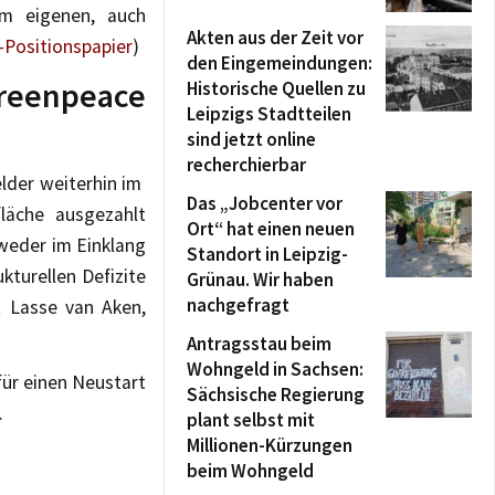
em eigenen, auch
Akten aus der Zeit vor
-Positionspapier
)
den Eingemeindungen:
eenpeace
Historische Quellen zu
Leipzigs Stadtteilen
sind jetzt online
recherchierbar
elder weiterhin im
Das „Jobcenter vor
läche ausgezahlt
Ort“ hat einen neuen
weder im Einklang
Standort in Leipzig-
turellen Defizite
Grünau. Wir haben
nachgefragt
t Lasse van Aken,
Antragsstau beim
Wohngeld in Sachsen:
für einen Neustart
Sächsische Regierung
.
plant selbst mit
Millionen-Kürzungen
beim Wohngeld