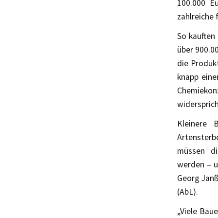
100.000 Eu
zahlreiche
So kauften 
über 900.00
die Produkt
knapp eine
Chemiekon
widersprich
Kleinere 
Artensterbe
müssen die
werden – u
Georg Janß
(AbL).
„Viele Bäu