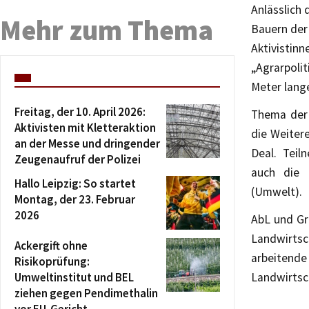
Anlässlich
Mehr zum Thema
Bauern der
Aktivistin
„Agrarpolit
Meter lang
Freitag, der 10. April 2026:
Thema der 
Aktivisten mit Kletteraktion
die Weiter
an der Messe und dringender
Deal. Tei
Zeugenaufruf der Polizei
auch die 
Hallo Leipzig: So startet
(Umwelt).
Montag, der 23. Februar
2026
AbL und Gr
Landwirts
Ackergift ohne
arbeitende
Risikoprüfung:
Umweltinstitut und BEL
Landwirtsch
ziehen gegen Pendimethalin
vor EU-Gericht