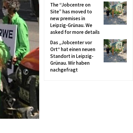
The “Jobcentre on
Site” has moved to
new premises in
Leipzig-Grünau. We
asked for more details
Das „Jobcenter vor
Ort“ hat einen neuen
Standort in Leipzig-
Grünau. Wir haben
nachgefragt