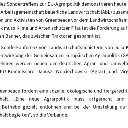
 des Sondertreffens zur EU-Agrarpolitik demonstrieren heute
 Arbeitsgemeinschaft bäuerliche Landwirtschaft (AbL) zusa
nen und Aktivisten von Greenpeace vor dem Landwirtschaftsm
ik muss Klima und Arten schützen!“ lautet die Forderung au
en Banner, das zwischen Traktoren gespannt ist.
Sonderkonferenz von Landwirtschaftsministerin von Julia K
entwicklung der Gemeinsamen Europäischen Agrarpolitik (G
lnehmen werden neben der deutschen Agrar- und Umweltm
EU-Kommissare Janusz Wojciechowski (Agrar) und Virgin
eenpeace fordern eine soziale, ökologische und tiergerecht
chaft. „Eine neue Agrarpolitik muss artgerecht und
 Betriebe gezielt entlohnen und bei der Umstellung auf
aft begleiten“, so die Verbände.