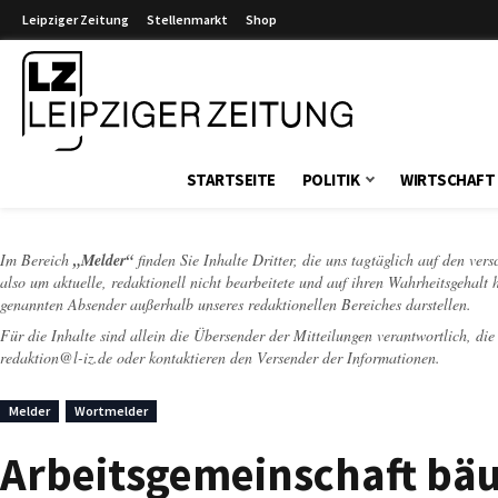
Leipziger Zeitung
Stellenmarkt
Shop
Leipziger Zeitung
STARTSEITE
POLITIK
WIRTSCHAFT
Im Bereich
„Melder“
finden Sie Inhalte Dritter, die uns tagtäglich auf den ver
also um aktuelle, redaktionell nicht bearbeitete und auf ihren Wahrheitsgehalt 
genannten Absender außerhalb unseres redaktionellen Bereiches darstellen.
Für die Inhalte sind allein die Übersender der Mitteilungen verantwortlich, di
redaktion@l-iz.de
oder kontaktieren den Versender der Informationen.
Melder
Wortmelder
Arbeitsgemeinschaft bäu