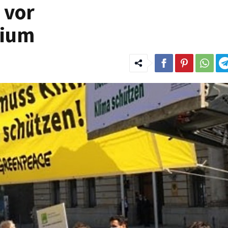
 vor
rium