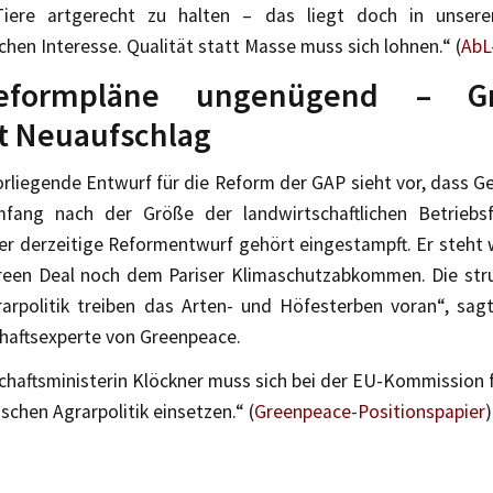
Tiere artgerecht zu halten – das liegt doch in unser
ichen Interesse. Qualität statt Masse muss sich lohnen.“ (
AbL
Reformpläne ungenügend – Gr
t Neuaufschlag
rliegende Entwurf für die Reform der GAP sieht vor, dass G
fang nach der Größe der landwirtschaftlichen Betriebsf
er derzeitige Reformentwurf gehört eingestampft. Er steht 
een Deal noch dem Pariser Klimaschutzabkommen. Die struk
arpolitik treiben das Arten- und Höfesterben voran“, sag
haftsexperte von Greenpeace.
chaftsministerin Klöckner muss sich bei der EU-Kommission 
schen Agrarpolitik einsetzen.“ (
Greenpeace-Positionspapier
)