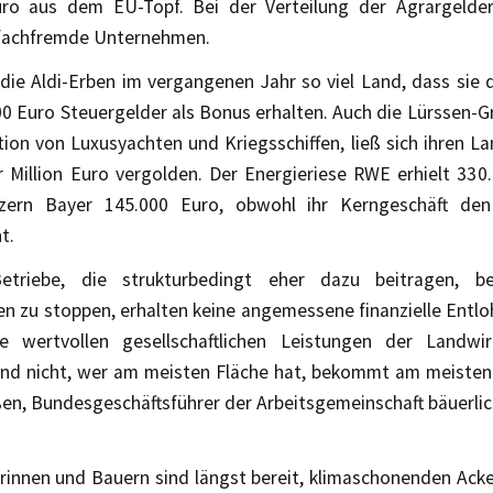
ro aus dem EU-Topf. Bei der Verteilung der Agrargelder
 fachfremde Unternehmen.
die Aldi-Erben im vergangenen Jahr so viel Land, dass sie da
0 Euro Steuergelder als Bonus erhalten. Auch die Lürssen-G
ion von Luxusyachten und Kriegsschiffen, ließ sich ihren L
r Million Euro vergolden. Der Energieriese RWE erhielt 330
zern Bayer 145.000 Euro, obwohl ihr Kerngeschäft de
t.
Betriebe, die strukturbedingt eher dazu beitragen, be
n zu stoppen, erhalten keine angemessene finanzielle Entlo
 wertvollen gesellschaftlichen Leistungen der Landwirt
nd nicht, wer am meisten Fläche hat, bekommt am meisten
en, Bundesgeschäftsführer der Arbeitsgemeinschaft bäuerlic
erinnen und Bauern sind längst bereit, klimaschonenden Ack