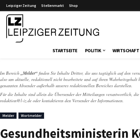
Leipziger Zeitung
Stellenmarkt
Shop
Leipziger Zeitung
STARTSEITE
POLITIK
WIRTSCHAFT
Im Bereich
„Melder“
finden Sie Inhalte Dritter, die uns tagtäglich auf den ver
also um aktuelle, redaktionell nicht bearbeitete und auf ihren Wahrheitsgehalt 
genannten Absender außerhalb unseres redaktionellen Bereiches darstellen.
Für die Inhalte sind allein die Übersender der Mitteilungen verantwortlich, di
redaktion@l-iz.de
oder kontaktieren den Versender der Informationen.
Melder
Wortmelder
Gesundheitsministerin K