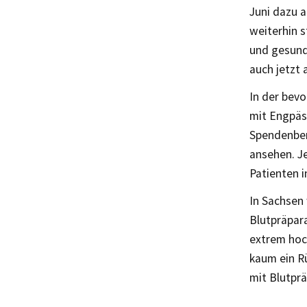
Juni dazu a
weiterhin s
und gesund 
auch jetzt 
In der bev
mit Engpäs
Spendenbere
ansehen. J
Patienten i
In Sachsen 
Blutpräpar
extrem hoc
kaum ein R
mit Blutprä