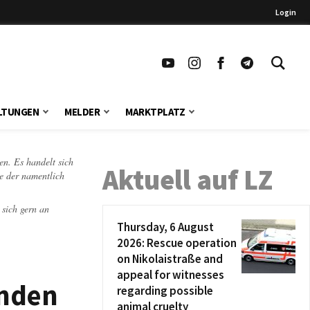
Login
LTUNGEN
MELDER
MARKTPLATZ
en. Es handelt sich
Aktuell auf LZ
te der namentlich
 sich gern an
Thursday, 6 August
2026: Rescue operation
on Nikolaistraße and
appeal for witnesses
enden
regarding possible
animal cruelty