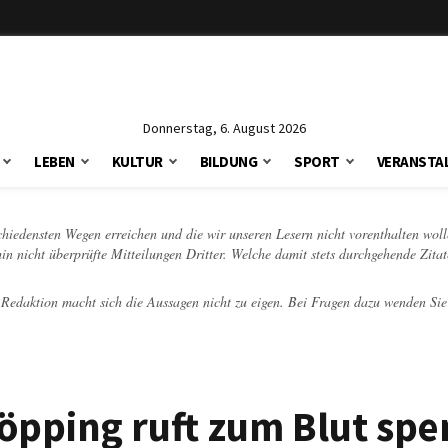
Donnerstag, 6. August 2026
LEBEN
KULTUR
BILDUNG
SPORT
VERANSTA
schiedensten Wegen erreichen und die wir unseren Lesern nicht vorenthalten woll
hin nicht überprüfte Mitteilungen Dritter. Welche damit stets durchgehende Zita
e Redaktion macht sich die Aussagen nicht zu eigen. Bei Fragen dazu wenden Sie
öpping ruft zum Blut sp