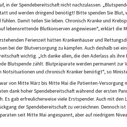
uf, in der Spendebereitschaft nicht nachzulassen. „Blutspend
tatt und werden dringend benötigt! Bitte spenden Sie Blut, w
fühlen. Damit teilen Sie leben. Chronisch Kranke und Krebsp
auf lebensrettende Blutkonserven angewiesen“, erklärt die Mi
orstehenden Ferienzeit hätten Krankenhäuser und Rettungsdi
sen bei der Blutversorgung zu kämpfen. Auch deshalb sei e
itschaft wichtig. „Ich danke allen, die den Aderlass als ihre 
ede Blutspende zählt. Blutpräparate werden permanent zur 
n Notsituationen und chronisch Kranker benötigt“, so Minist
war von Mitte März bis Mitte Mai die Patienten-Versorgung 
aten dank hoher Spendebereitschaft während der ersten Pa
h. Es gab erfreulicherweise viele Erstspender. Auch mit den
ückgang der Spendebereitschaft zu verzeichnen. Dennoch ist
paraten seit Mitte Mai angespannt, aber auf niedrigem Nivea