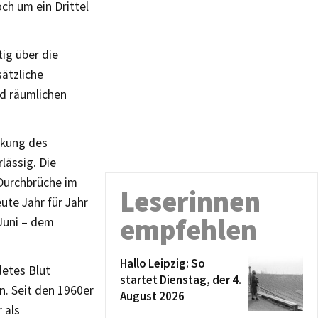
ch um ein Drittel
tig über die
ätzliche
nd räumlichen
ckung des
lässig. Die
 Durchbrüche im
Leserinnen
ute Jahr für Jahr
empfehlen
Juni – dem
Hallo Leipzig: So
detes Blut
startet Dienstag, der 4.
n. Seit den 1960er
August 2026
 als