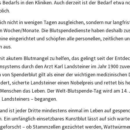
 Bedarfs in den Kliniken. Auch derzeit ist der Bedarf etwa no
lich.
sich nicht in wenigen Tagen ausgleichen, sondern nur langfris
Wochen/Monate. Die Blutspendedienste haben deshalb zus
ne eingerichtet und schöpfen alle personellen, zeitlichen u
n aus.
mit akutem Blutmangel zu helfen, das gelingt seit der Entde
nsystems durch den Arzt Karl Landsteiner im Jahr 1900 zuver
 von Spenderblut gilt als einer der wichtigen medizinischen
dert, sicherte Landsteiner einen Nobelpreis und rettet bis he
 Menschen das Leben. Der Welt-Blutspende-Tag wird am 14. 
 Landsteiners – begangen.
and ist jeder Dritte mindestens einmal im Leben auf gespen
 Ein umfänglich einsetzbares Kunstblut lässt auf sich warte
 geforscht – ob Stammzellen gezüchtet werden, Wattwürmer