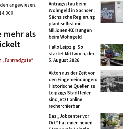
Antragsstau beim
enden angewiesen.
Wohngeld in Sachsen:
 14.000
Sächsische Regierung
plant selbst mit
Millionen-Kürzungen
e mehr als
beim Wohngeld
ickelt
Hallo Leipzig: So
startet Mittwoch, der
in „Fahrradgate“
5. August 2026
Akten aus der Zeit vor
den Eingemeindungen:
Historische Quellen zu
Leipzigs Stadtteilen
sind jetzt online
recherchierbar
Das „Jobcenter vor
Ort“ hat einen neuen