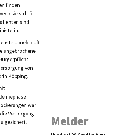
en finden
enn sie sich fit
atienten sind
nisterin.
enste ohnehin oft
ine ungebrochene
Bürgerpflicht
Versorgung von
erin Köpping.
mit
ndemiephase
 Lockerungen war
 die Versorgung
Melder
u gesichert.