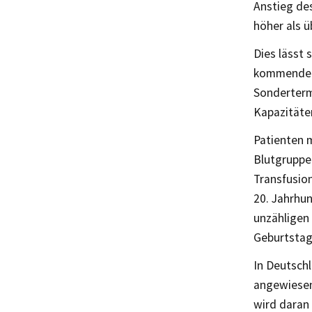
Anstieg des
höher als üb
Dies lässt 
kommenden 
Sondertermi
Kapazitäte
Patienten 
Blutgruppe
Transfusion
20. Jahrhun
unzähligen
Geburtstag
In Deutschl
angewiesen.
wird daran