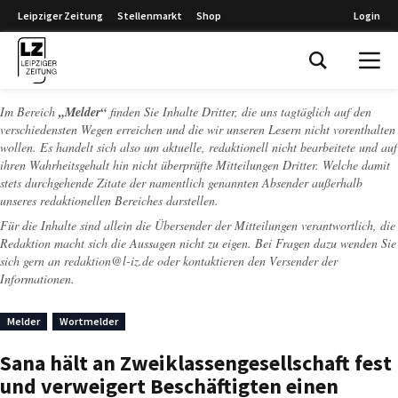
Leipziger Zeitung
Stellenmarkt
Shop
Login
Leipziger Zeitung
Im Bereich
„Melder“
finden Sie Inhalte Dritter, die uns tagtäglich auf den
verschiedensten Wegen erreichen und die wir unseren Lesern nicht vorenthalten
wollen. Es handelt sich also um aktuelle, redaktionell nicht bearbeitete und auf
ihren Wahrheitsgehalt hin nicht überprüfte Mitteilungen Dritter. Welche damit
stets durchgehende Zitate der namentlich genannten Absender außerhalb
unseres redaktionellen Bereiches darstellen.
Für die Inhalte sind allein die Übersender der Mitteilungen verantwortlich, die
Redaktion macht sich die Aussagen nicht zu eigen. Bei Fragen dazu wenden Sie
sich gern an
redaktion@l-iz.de
oder kontaktieren den Versender der
Informationen.
Melder
Wortmelder
Sana hält an Zweiklassengesellschaft fest
und verweigert Beschäftigten einen