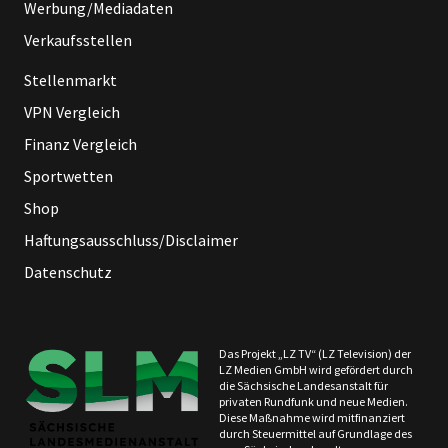
Werbung/Mediadaten
Verkaufsstellen
Stellenmarkt
VPN Vergleich
Finanz Vergleich
Sportwetten
Shop
Haftungsausschluss/Disclaimer
Datenschutz
Das Projekt „LZ TV“ (LZ Television) der
LZ Medien GmbH wird gefördert durch
die Sächsische Landesanstalt für
privaten Rundfunk und neue Medien.
Diese Maßnahme wird mitfinanziert
durch Steuermittel auf Grundlage des