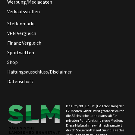
Werbung/Mediadaten
Verkaufsstellen
Stellenmarkt
VPN Vergleich
Finanz Vergleich
Sportwetten
Shop
Haftungsausschluss/Disclaimer
Datenschutz
Das Projekt „LZ TV“ (LZ Television) der
LZ Medien GmbH wird gefördert durch
die Sächsische Landesanstalt für
privaten Rundfunk und neue Medien.
Diese Maßnahme wird mitfinanziert
durch Steuermittel auf Grundlage des
vom Sächsischen Landtag