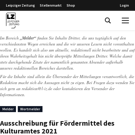
Leipziger Zeitung
Stellenmarkt
Shop
Login
Leipziger Zeitung
Im Bereich
„Melder“
finden Sie Inhalte Dritter, die uns tagtäglich auf den
verschiedensten Wegen erreichen und die wir unseren Lesern nicht vorenthalten
wollen. Es handelt sich also um aktuelle, redaktionell nicht bearbeitete und auf
ihren Wahrheitsgehalt hin nicht überprüfte Mitteilungen Dritter. Welche damit
stets durchgehende Zitate der namentlich genannten Absender außerhalb
unseres redaktionellen Bereiches darstellen.
Für die Inhalte sind allein die Übersender der Mitteilungen verantwortlich, die
Redaktion macht sich die Aussagen nicht zu eigen. Bei Fragen dazu wenden Sie
sich gern an
redaktion@l-iz.de
oder kontaktieren den Versender der
Informationen.
Melder
Wortmelder
Ausschreibung für Fördermittel des
Kulturamtes 2021