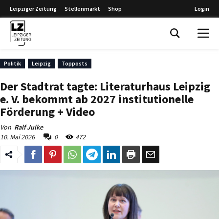
Leipziger Zeitung
Stellenmarkt
Shop
Login
Leipziger Zeitung
Politik
Leipzig
Topposts
Der Stadtrat tagte: Literaturhaus Leipzig
e. V. bekommt ab 2027 institutionelle
Förderung + Video
Von
Ralf Julke
10. Mai 2026
0
472