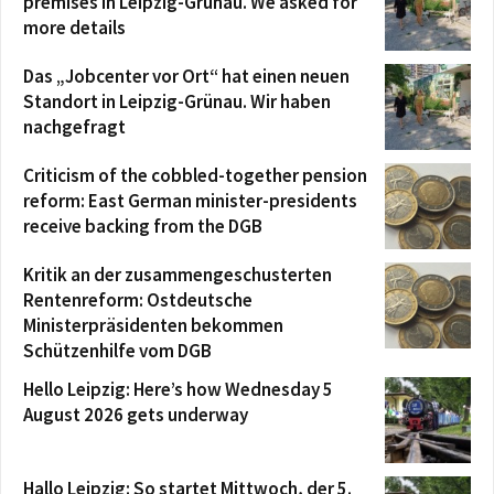
premises in Leipzig-Grünau. We asked for
more details
Das „Jobcenter vor Ort“ hat einen neuen
Standort in Leipzig-Grünau. Wir haben
nachgefragt
Criticism of the cobbled-together pension
reform: East German minister-presidents
receive backing from the DGB
Kritik an der zusammengeschusterten
Rentenreform: Ostdeutsche
Ministerpräsidenten bekommen
Schützenhilfe vom DGB
Hello Leipzig: Here’s how Wednesday 5
August 2026 gets underway
Hallo Leipzig: So startet Mittwoch, der 5.