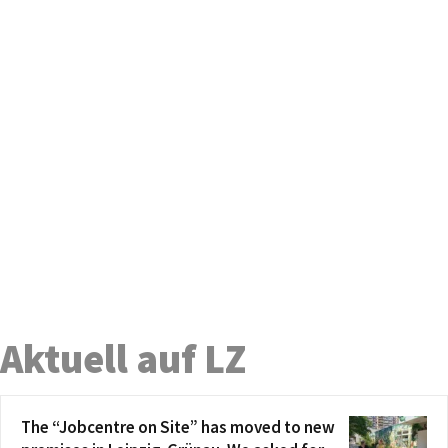
Aktuell auf LZ
The “Jobcentre on Site” has moved to new