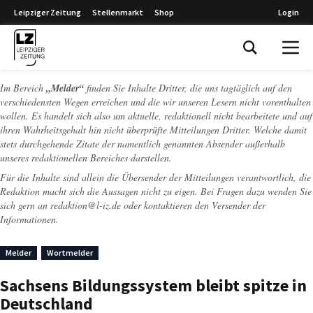
Leipziger Zeitung
Stellenmarkt
Shop
Login
Leipziger Zeitung
Im Bereich
„Melder“
finden Sie Inhalte Dritter, die uns tagtäglich auf den
verschiedensten Wegen erreichen und die wir unseren Lesern nicht vorenthalten
wollen. Es handelt sich also um aktuelle, redaktionell nicht bearbeitete und auf
ihren Wahrheitsgehalt hin nicht überprüfte Mitteilungen Dritter. Welche damit
stets durchgehende Zitate der namentlich genannten Absender außerhalb
unseres redaktionellen Bereiches darstellen.
Für die Inhalte sind allein die Übersender der Mitteilungen verantwortlich, die
Redaktion macht sich die Aussagen nicht zu eigen. Bei Fragen dazu wenden Sie
sich gern an
redaktion@l-iz.de
oder kontaktieren den Versender der
Informationen.
Melder
Wortmelder
Sachsens Bildungssystem bleibt spitze in
Deutschland