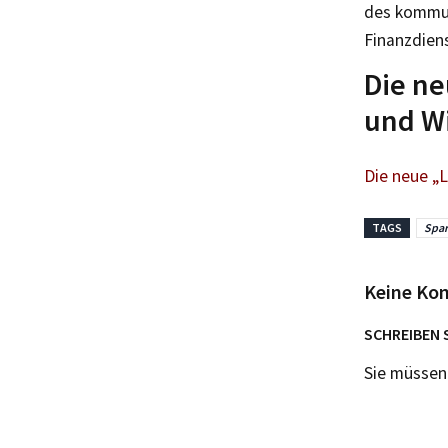
des kommun
Finanzdiens
Die ne
und W
Die neue „L
TAGS
Spar
Keine Ko
SCHREIBEN 
Sie müsse