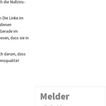
 die Nullzins-
n Die Linke im
 diesen
 Gerade im
sen, dass sie in
uch darum, dass
ensqualität
Melder