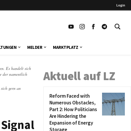
Login
LTUNGEN
MELDER
MARKTPLATZ
en. Es handelt sich
Aktuell auf LZ
te der namentlich
 sich gern an
Reform Faced with
Numerous Obstacles,
Part 2: How Politicians
Are Hindering the
 Signal
Expansion of Energy
Storage