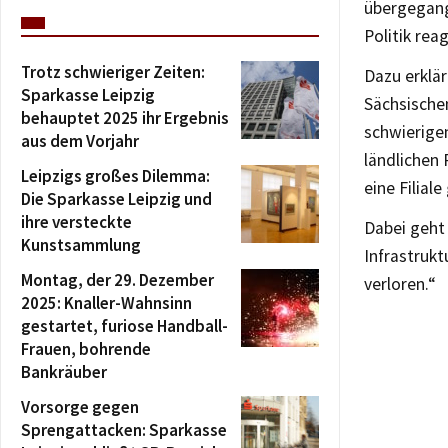
übergegang
Politik rea
Trotz schwieriger Zeiten:
Dazu erklär
Sparkasse Leipzig
Sächsischen
behauptet 2025 ihr Ergebnis
schwierigen
aus dem Vorjahr
ländlichen
Leipzigs großes Dilemma:
eine Filial
Die Sparkasse Leipzig und
ihre versteckte
Dabei geht
Kunstsammlung
Infrastrukt
Montag, der 29. Dezember
verloren.“
2025: Knaller-Wahnsinn
gestartet, furiose Handball-
Frauen, bohrende
Bankräuber
Vorsorge gegen
Sprengattacken: Sparkasse