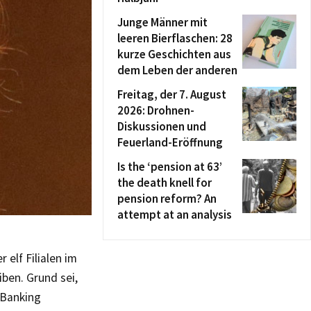
Junge Männer mit
leeren Bierflaschen: 28
kurze Geschichten aus
dem Leben der anderen
Freitag, der 7. August
2026: Drohnen-
Diskussionen und
Feuerland-Eröffnung
Is the ‘pension at 63’
the death knell for
pension reform? An
attempt at an analysis
 elf Filialen im
ben. Grund sei,
-Banking