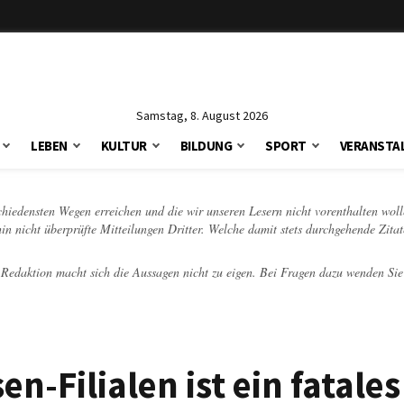
Samstag, 8. August 2026
LEBEN
KULTUR
BILDUNG
SPORT
VERANSTA
schiedensten Wegen erreichen und die wir unseren Lesern nicht vorenthalten woll
hin nicht überprüfte Mitteilungen Dritter. Welche damit stets durchgehende Zita
e Redaktion macht sich die Aussagen nicht zu eigen. Bei Fragen dazu wenden Sie
-Filialen ist ein fatales