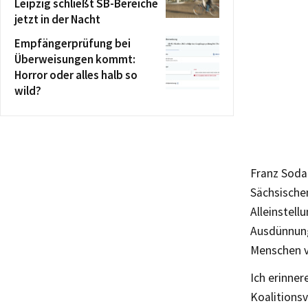
Leipzig schließt SB-Bereiche
jetzt in der Nacht
Empfängerprüfung bei
Überweisungen kommt:
Horror oder alles halb so
wild?
Franz Sodan
Sächsischen
Alleinstell
Ausdünnung 
Menschen v
Ich erinne
Koalitions