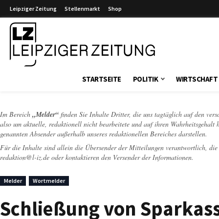
Leipziger Zeitung
Stellenmarkt
Shop
Leipziger Zeitung
STARTSEITE
POLITIK
WIRTSCHAFT
Im Bereich
„Melder“
finden Sie Inhalte Dritter, die uns tagtäglich auf den ver
also um aktuelle, redaktionell nicht bearbeitete und auf ihren Wahrheitsgehalt 
genannten Absender außerhalb unseres redaktionellen Bereiches darstellen.
Für die Inhalte sind allein die Übersender der Mitteilungen verantwortlich, di
redaktion@l-iz.de
oder kontaktieren den Versender der Informationen.
Melder
Wortmelder
Schließung von Sparkassen