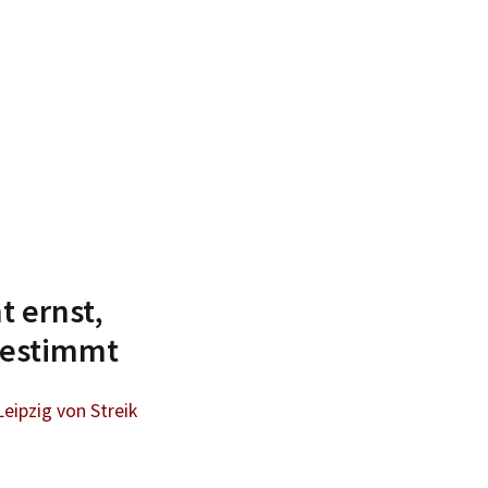
t ernst,
 bestimmt
Leipzig von Streik