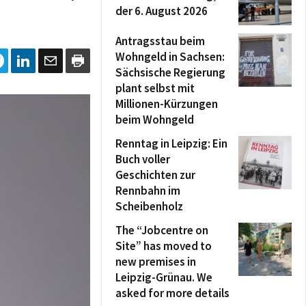
der 6. August 2026
Antragsstau beim
Wohngeld in Sachsen:
Sächsische Regierung
plant selbst mit
Millionen-Kürzungen
beim Wohngeld
Renntag in Leipzig: Ein
Buch voller
Geschichten zur
Rennbahn im
Scheibenholz
The “Jobcentre on
Site” has moved to
new premises in
Leipzig-Grünau. We
asked for more details