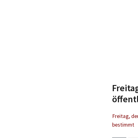
Freita
öffent
Freitag, de
bestimmt