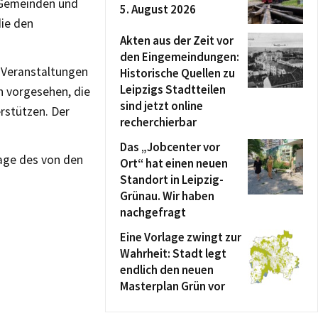
 Gemeinden und
5. August 2026
die den
Akten aus der Zeit vor
den Eingemeindungen:
d Veranstaltungen
Historische Quellen zu
Leipzigs Stadtteilen
n vorgesehen, die
sind jetzt online
rstützen. Der
recherchierbar
Das „Jobcenter vor
age des von den
Ort“ hat einen neuen
Standort in Leipzig-
Grünau. Wir haben
nachgefragt
Eine Vorlage zwingt zur
Wahrheit: Stadt legt
endlich den neuen
Masterplan Grün vor