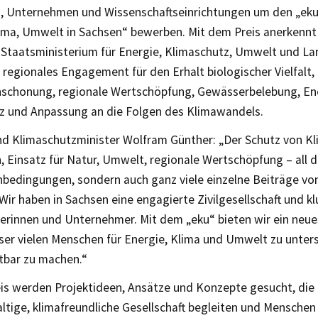
Unternehmen und Wissenschaftseinrichtungen um den „eku 
lima, Umwelt in Sachsen“ bewerben. Mit dem Preis anerkennt
 Staatsministerium für Energie, Klimaschutz, Umwelt und La
 regionales Engagement für den Erhalt biologischer Vielfalt, 
schonung, regionale Wertschöpfung, Gewässerbelebung, Ener
z und Anpassung an die Folgen des Klimawandels.
d Klimaschutzminister Wolfram Günther: „Der Schutz von K
 Einsatz für Natur, Umwelt, regionale Wertschöpfung – all d
bedingungen, sondern auch ganz viele einzelne Beiträge von
ir haben in Sachsen eine engagierte Zivilgesellschaft und k
rinnen und Unternehmer. Mit dem „eku“ bieten wir ein neu
eser vielen Menschen für Energie, Klima und Umwelt zu unter
htbar zu machen.“
eis werden Projektideen, Ansätze und Konzepte gesucht, die 
ltige, klimafreundliche Gesellschaft begleiten und Menschen