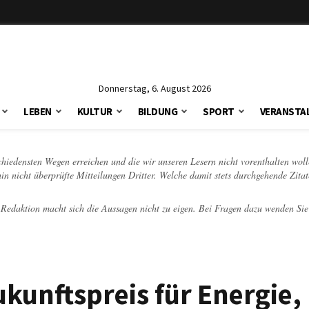
Donnerstag, 6. August 2026
LEBEN
KULTUR
BILDUNG
SPORT
VERANSTA
schiedensten Wegen erreichen und die wir unseren Lesern nicht vorenthalten woll
hin nicht überprüfte Mitteilungen Dritter. Welche damit stets durchgehende Zita
e Redaktion macht sich die Aussagen nicht zu eigen. Bei Fragen dazu wenden Sie
kunftspreis für Energie,