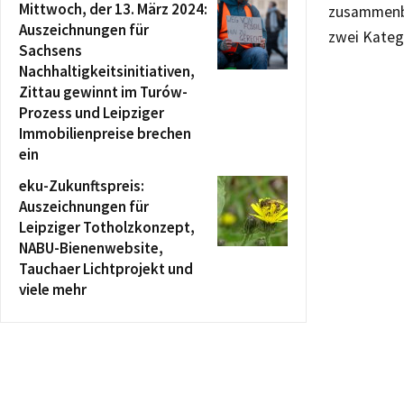
Mittwoch, der 13. März 2024:
zusammenbr
Auszeichnungen für
zwei Kateg
Sachsens
Nachhaltigkeitsinitiativen,
Zittau gewinnt im Turów-
Prozess und Leipziger
Immobilienpreise brechen
ein
eku-Zukunftspreis:
Auszeichnungen für
Leipziger Totholzkonzept,
NABU-Bienenwebsite,
Tauchaer Lichtprojekt und
viele mehr