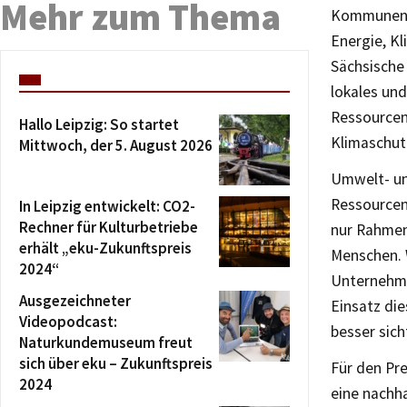
Mehr zum Thema
Kommunen, 
Energie, K
Sächsische
lokales und
Ressourcen
Hallo Leipzig: So startet
Klimaschut
Mittwoch, der 5. August 2026
Umwelt- un
Ressourcen,
In Leipzig entwickelt: CO2-
Rechner für Kulturbetriebe
nur Rahmen
erhält „eku-Zukunftspreis
Menschen. W
2024“
Unternehme
Ausgezeichneter
Einsatz di
Videopodcast:
besser sic
Naturkundemuseum freut
sich über eku – Zukunftspreis
Für den Pr
2024
eine nachha