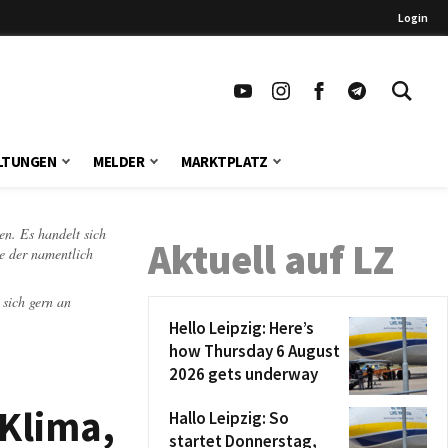
Login
LTUNGEN
MELDER
MARKTPLATZ
en. Es handelt sich
Aktuell auf LZ
te der namentlich
 sich gern an
Hello Leipzig: Here’s
how Thursday 6 August
2026 gets underway
 Klima,
Hallo Leipzig: So
startet Donnerstag,