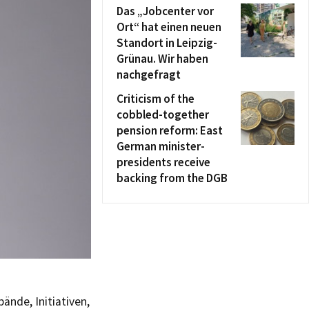
Das „Jobcenter vor
Ort“ hat einen neuen
Standort in Leipzig-
Grünau. Wir haben
nachgefragt
Criticism of the
cobbled-together
pension reform: East
German minister-
presidents receive
backing from the DGB
ände, Initiativen,