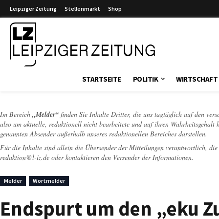
Leipziger Zeitung
Stellenmarkt
Shop
Leipziger Zeitung
STARTSEITE
POLITIK
WIRTSCHAFT
Im Bereich
„Melder“
finden Sie Inhalte Dritter, die uns tagtäglich auf den ver
also um aktuelle, redaktionell nicht bearbeitete und auf ihren Wahrheitsgehalt 
genannten Absender außerhalb unseres redaktionellen Bereiches darstellen.
Für die Inhalte sind allein die Übersender der Mitteilungen verantwortlich, di
redaktion@l-iz.de
oder kontaktieren den Versender der Informationen.
Melder
Wortmelder
Endspurt um den „eku Zu