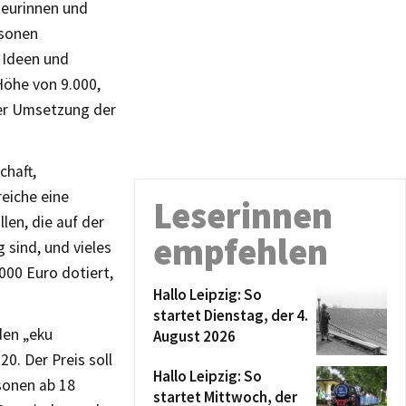
kteurinnen und
rsonen
 Ideen und
Höhe von 9.000,
der Umsetzung der
chaft,
eiche eine
Leserinnen
len, die auf der
empfehlen
sind, und vieles
.000 Euro dotiert,
Hallo Leipzig: So
startet Dienstag, der 4.
den „eku
August 2026
0. Der Preis soll
Hallo Leipzig: So
sonen ab 18
startet Mittwoch, der