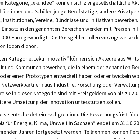
en Kategorie, „eku idee“ können sich zivilgesellschaftliche A
hülerinnen und Schüler, junge Berufstätige, andere Privatpe
Institutionen, Vereine, Bündnisse und Initiativen bewerben.
 Einsatz in den genannten Bereichen werden mit Preisen in 
2.000 Euro gewürdigt. Die Preisgelder sollen vorzugsweise 
en Ideen dienen.
ten Kategorie, „eku innovativ“ können sich Akteure aus Wirts
ft und Kommunen bewerben, die in einem der genannten Ber
oder einen Prototypen entwickelt haben oder entwickeln wol
 Netzwerkpartnern aus Industrie, Forschung oder Verwaltung 
reise in dieser Kategorie sind mit Preisgeldern von bis zu 20
eitere Umsetzung der Innovation unterstützen sollen.
reise entscheidet ein Fachgremium. Die Bewerbungsfrist für 
is für Energie, Klima, Umwelt in Sachsen“ endet am 31.10.202
menden Jahren fortgesetzt werden. Teilnehmen können Per