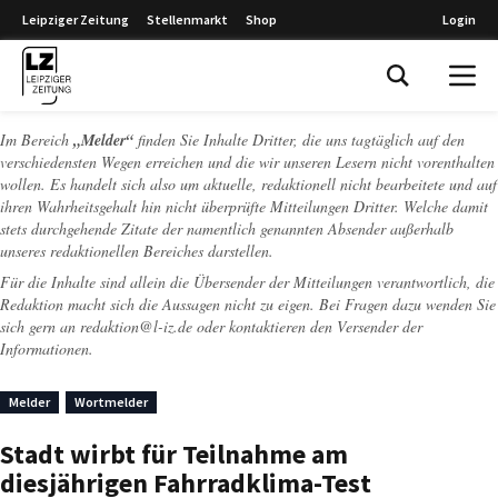
Leipziger Zeitung
Stellenmarkt
Shop
Login
Leipziger Zeitung
Im Bereich
„Melder“
finden Sie Inhalte Dritter, die uns tagtäglich auf den
verschiedensten Wegen erreichen und die wir unseren Lesern nicht vorenthalten
wollen. Es handelt sich also um aktuelle, redaktionell nicht bearbeitete und auf
ihren Wahrheitsgehalt hin nicht überprüfte Mitteilungen Dritter. Welche damit
stets durchgehende Zitate der namentlich genannten Absender außerhalb
unseres redaktionellen Bereiches darstellen.
Für die Inhalte sind allein die Übersender der Mitteilungen verantwortlich, die
Redaktion macht sich die Aussagen nicht zu eigen. Bei Fragen dazu wenden Sie
sich gern an
redaktion@l-iz.de
oder kontaktieren den Versender der
Informationen.
Melder
Wortmelder
Stadt wirbt für Teilnahme am
diesjährigen Fahrradklima-Test