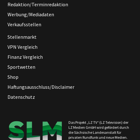
Redaktion/Terminredaktion
Werbung/Mediadaten
Verkaufsstellen
Stellenmarkt
VPN Vergleich
Finanz Vergleich
Sportwetten
Shop
Haftungsausschluss/Disclaimer
Datenschutz
Das Projekt „LZ TV“ (LZ Television) der
LZ Medien GmbH wird gefördert durch
die Sächsische Landesanstalt für
privaten Rundfunk und neue Medien.