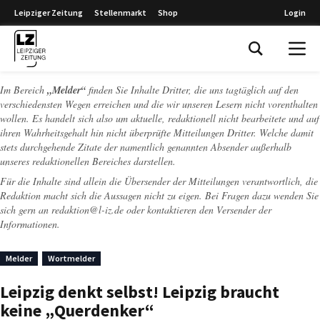
Leipziger Zeitung
Stellenmarkt
Shop
Login
Leipziger Zeitung
Im Bereich
„Melder“
finden Sie Inhalte Dritter, die uns tagtäglich auf den
verschiedensten Wegen erreichen und die wir unseren Lesern nicht vorenthalten
wollen. Es handelt sich also um aktuelle, redaktionell nicht bearbeitete und auf
ihren Wahrheitsgehalt hin nicht überprüfte Mitteilungen Dritter. Welche damit
stets durchgehende Zitate der namentlich genannten Absender außerhalb
unseres redaktionellen Bereiches darstellen.
Für die Inhalte sind allein die Übersender der Mitteilungen verantwortlich, die
Redaktion macht sich die Aussagen nicht zu eigen. Bei Fragen dazu wenden Sie
sich gern an
redaktion@l-iz.de
oder kontaktieren den Versender der
Informationen.
Melder
Wortmelder
Leipzig denkt selbst! Leipzig braucht
keine „Querdenker“