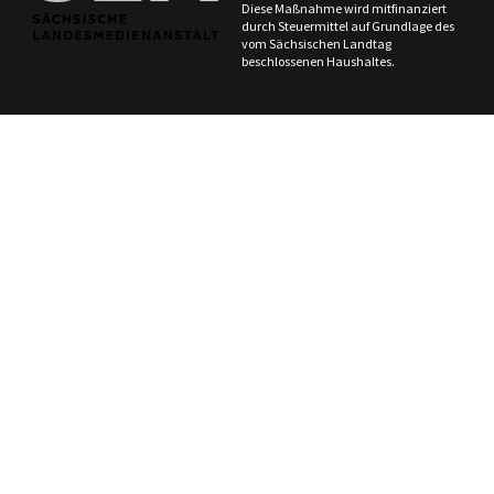
Diese Maßnahme wird mitfinanziert
durch Steuermittel auf Grundlage des
vom Sächsischen Landtag
beschlossenen Haushaltes.