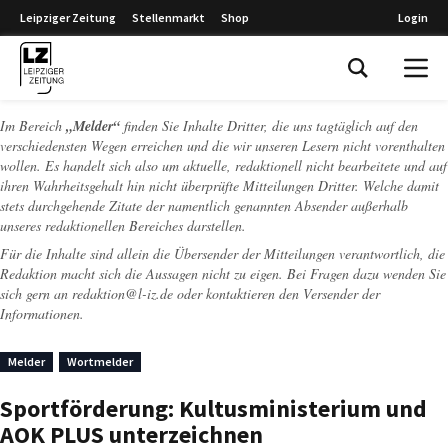
Leipziger Zeitung
Stellenmarkt
Shop
Login
Leipziger Zeitung
Im Bereich
„Melder“
finden Sie Inhalte Dritter, die uns tagtäglich auf den
verschiedensten Wegen erreichen und die wir unseren Lesern nicht vorenthalten
wollen. Es handelt sich also um aktuelle, redaktionell nicht bearbeitete und auf
ihren Wahrheitsgehalt hin nicht überprüfte Mitteilungen Dritter. Welche damit
stets durchgehende Zitate der namentlich genannten Absender außerhalb
unseres redaktionellen Bereiches darstellen.
Für die Inhalte sind allein die Übersender der Mitteilungen verantwortlich, die
Redaktion macht sich die Aussagen nicht zu eigen. Bei Fragen dazu wenden Sie
sich gern an
redaktion@l-iz.de
oder kontaktieren den Versender der
Informationen.
Melder
Wortmelder
Sportförderung: Kultusministerium und
AOK PLUS unterzeichnen