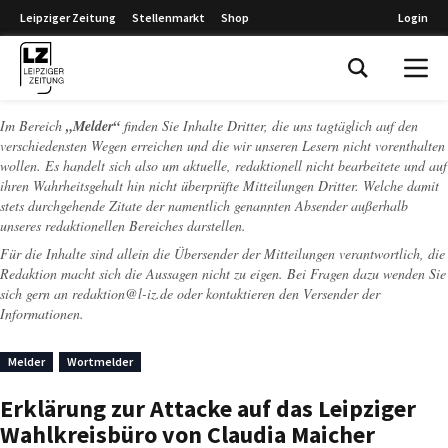
Leipziger Zeitung
Stellenmarkt
Shop
Login
Leipziger Zeitung
Im Bereich
„Melder“
finden Sie Inhalte Dritter, die uns tagtäglich auf den
verschiedensten Wegen erreichen und die wir unseren Lesern nicht vorenthalten
wollen. Es handelt sich also um aktuelle, redaktionell nicht bearbeitete und auf
ihren Wahrheitsgehalt hin nicht überprüfte Mitteilungen Dritter. Welche damit
stets durchgehende Zitate der namentlich genannten Absender außerhalb
unseres redaktionellen Bereiches darstellen.
Für die Inhalte sind allein die Übersender der Mitteilungen verantwortlich, die
Redaktion macht sich die Aussagen nicht zu eigen. Bei Fragen dazu wenden Sie
sich gern an
redaktion@l-iz.de
oder kontaktieren den Versender der
Informationen.
Melder
Wortmelder
Erklärung zur Attacke auf das Leipziger
Wahlkreisbüro von Claudia Maicher