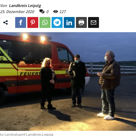
Von
Landkreis Leipzig
25. Dezember 2020
0
127
to: Landratsamt Landkreis Leipzig