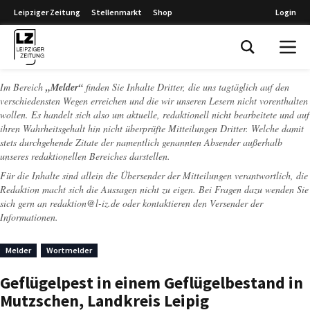
Leipziger Zeitung
Stellenmarkt
Shop
Login
Leipziger Zeitung
Im Bereich
„Melder“
finden Sie Inhalte Dritter, die uns tagtäglich auf den
verschiedensten Wegen erreichen und die wir unseren Lesern nicht vorenthalten
wollen. Es handelt sich also um aktuelle, redaktionell nicht bearbeitete und auf
ihren Wahrheitsgehalt hin nicht überprüfte Mitteilungen Dritter. Welche damit
stets durchgehende Zitate der namentlich genannten Absender außerhalb
unseres redaktionellen Bereiches darstellen.
Für die Inhalte sind allein die Übersender der Mitteilungen verantwortlich, die
Redaktion macht sich die Aussagen nicht zu eigen. Bei Fragen dazu wenden Sie
sich gern an
redaktion@l-iz.de
oder kontaktieren den Versender der
Informationen.
Melder
Wortmelder
Geflügelpest in einem Geflügelbestand in
Mutzschen, Landkreis Leipig