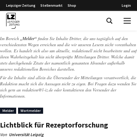
Leipziger Zeitung
Stellenmarkt
Shop
Login
Leipziger Zeitung
Im Bereich
„Melder“
finden Sie Inhalte Dritter, die uns tagtäglich auf den
verschiedensten Wegen erreichen und die wir unseren Lesern nicht vorenthalten
wollen. Es handelt sich also um aktuelle, redaktionell nicht bearbeitete und auf
ihren Wahrheitsgehalt hin nicht überprüfte Mitteilungen Dritter. Welche damit
stets durchgehende Zitate der namentlich genannten Absender außerhalb
unseres redaktionellen Bereiches darstellen.
Für die Inhalte sind allein die Übersender der Mitteilungen verantwortlich, die
Redaktion macht sich die Aussagen nicht zu eigen. Bei Fragen dazu wenden Sie
sich gern an
redaktion@l-iz.de
oder kontaktieren den Versender der
Informationen.
Melder
Wortmelder
Lichtblick für Rezeptorforschung
Von
Universität Leipzig