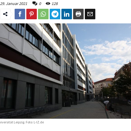
29. Januar 2021
0
128
iversität Leipzig. Foto: L-IZ.de