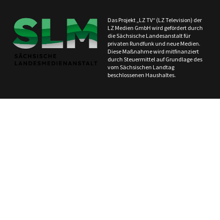
Das Projekt „LZ TV“ (LZ Television) der
LZ Medien GmbH wird gefördert durch
die Sächsische Landesanstalt für
privaten Rundfunk und neue Medien.
Diese Maßnahme wird mitfinanziert
durch Steuermittel auf Grundlage des
vom Sächsischen Landtag
beschlossenen Haushaltes.