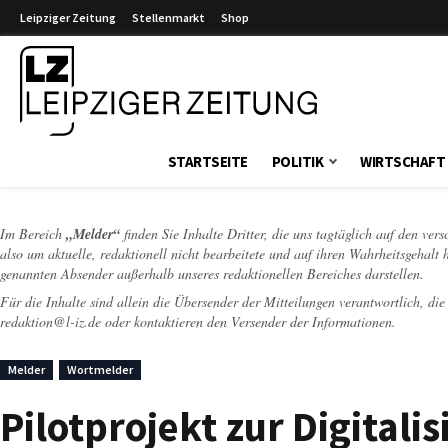
Leipziger Zeitung
Stellenmarkt
Shop
Leipziger Zeitung
STARTSEITE
POLITIK
WIRTSCHAFT
Im Bereich
„Melder“
finden Sie Inhalte Dritter, die uns tagtäglich auf den ver
also um aktuelle, redaktionell nicht bearbeitete und auf ihren Wahrheitsgehalt 
genannten Absender außerhalb unseres redaktionellen Bereiches darstellen.
Für die Inhalte sind allein die Übersender der Mitteilungen verantwortlich, di
redaktion@l-iz.de
oder kontaktieren den Versender der Informationen.
Melder
Wortmelder
Pilotprojekt zur Digital