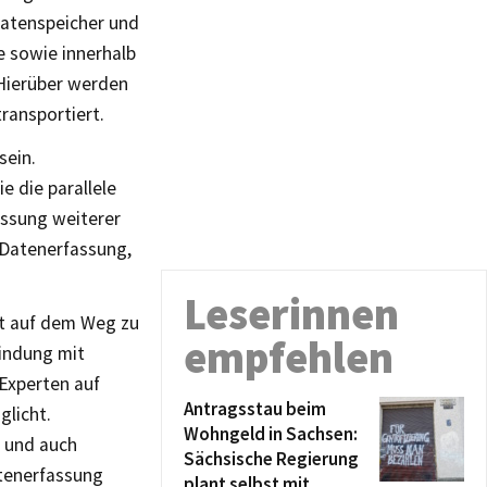
Datenspeicher und
e sowie innerhalb
Hierüber werden
ransportiert.
sein.
 die parallele
assung weiterer
 Datenerfassung,
Leserinnen
itt auf dem Weg zu
empfehlen
indung mit
Experten auf
Antragsstau beim
glicht.
Wohngeld in Sachsen:
 und auch
Sächsische Regierung
tenerfassung
plant selbst mit