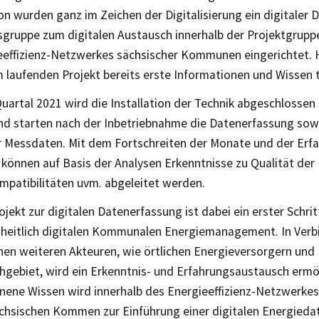
n wurden ganz im Zeichen der Digitalisierung ein digitaler 
tsgruppe zum digitalen Austausch innerhalb der Projektgrupp
eeffizienz-Netzwerkes sächsischer Kommunen eingerichtet. 
m laufenden Projekt bereits erste Informationen und Wissen t
uartal 2021 wird die Installation der Technik abgeschlossen 
nd starten nach der Inbetriebnahme die Datenerfassung sowie
r Messdaten. Mit dem Fortschreiten der Monate und der Erf
können auf Basis der Analysen Erkenntnisse zu Qualität der
mpatibilitäten uvm. abgeleitet werden.
ojekt zur digitalen Datenerfassung ist dabei ein erster Schr
heitlich digitalen Kommunalen Energiemanagement. In Verb
nen weiteren Akteuren, wie örtlichen Energieversorgern und 
hgebiet, wird ein Erkenntnis- und Erfahrungsaustausch ermö
ene Wissen wird innerhalb des Energieeffizienz-Netzwerkes
chsischen Kommen zur Einführung einer digitalen Energieda