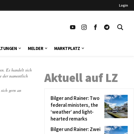
Login
LTUNGEN
MELDER
MARKTPLATZ
en. Es handelt sich
Aktuell auf LZ
te der namentlich
 sich gern an
Bilger and Rainer: Two
federal ministers, the
‘weather’ and light-
hearted remarks
Bilger und Rainer: Zwei