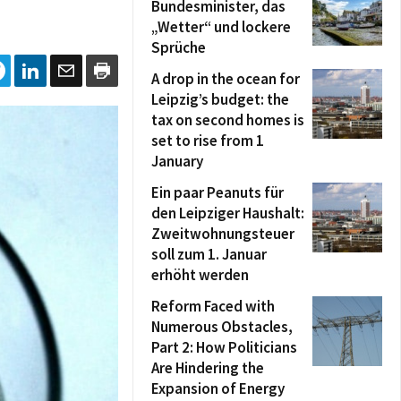
Bundesminister, das
„Wetter“ und lockere
Sprüche
A drop in the ocean for
Leipzig’s budget: the
tax on second homes is
set to rise from 1
January
Ein paar Peanuts für
den Leipziger Haushalt:
Zweitwohnungsteuer
soll zum 1. Januar
erhöht werden
Reform Faced with
Numerous Obstacles,
Part 2: How Politicians
Are Hindering the
Expansion of Energy