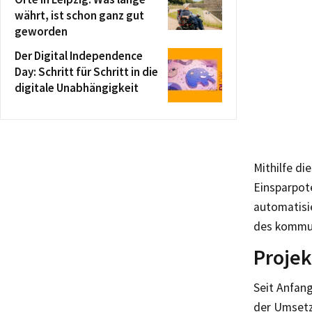
währt, ist schon ganz gut
geworden
Der Digital Independence
Day: Schritt für Schritt in die
digitale Unabhängigkeit
Mithilfe d
Einsparpote
automatisie
des kommun
Projek
Seit Anfan
der Umsetz