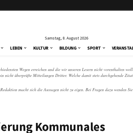
Samstag, 8. August 2026
LEBEN
KULTUR
BILDUNG
SPORT
VERANSTA
schiedensten Wegen erreichen und die wir unseren Lesern nicht vorenthalten woll
hin nicht überprüfte Mitteilungen Dritter. Welche damit stets durchgehende Zita
e Redaktion macht sich die Aussagen nicht zu eigen. Bei Fragen dazu wenden Sie
isierung Kommunales