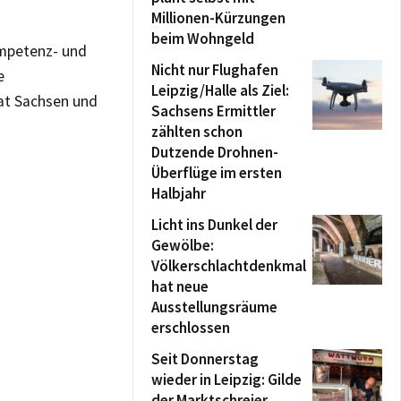
Millionen-Kürzungen
beim Wohngeld
mpetenz- und
Nicht nur Flughafen
e
Leipzig/Halle als Ziel:
aat Sachsen und
Sachsens Ermittler
zählten schon
Dutzende Drohnen-
Überflüge im ersten
Halbjahr
Licht ins Dunkel der
Gewölbe:
Völkerschlachtdenkmal
hat neue
Ausstellungsräume
erschlossen
Seit Donnerstag
wieder in Leipzig: Gilde
der Marktschreier