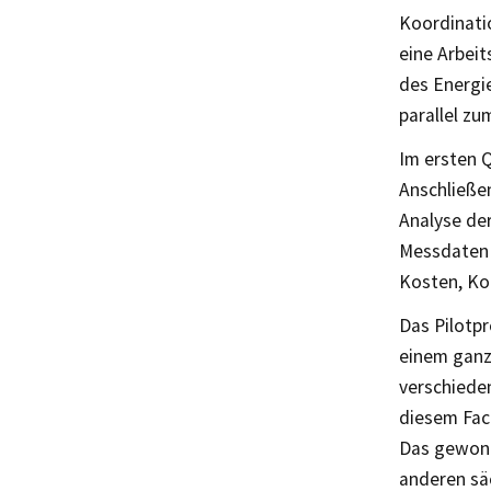
Koordinatio
eine Arbei
des Energi
parallel zu
Im ersten Q
Anschließe
Analyse de
Messdaten 
Kosten, Ko
Das Pilotpr
einem ganz
verschiede
diesem Fac
Das gewonn
anderen sä