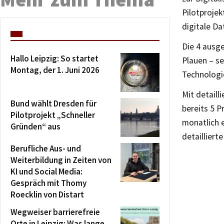
Pilotproje
digitale D
Die 4 ausg
Hallo Leipzig: So startet
Plauen – s
Montag, der 1. Juni 2026
Technologi
Mit detail
Bund wählt Dresden für
bereits 5 
Pilotprojekt „Schneller
monatlich e
Gründen“ aus
detaillier
Berufliche Aus- und
Weiterbildung in Zeiten von
KI und Social Media:
Gespräch mit Thomy
Roecklin von Distart
Wegweiser barrierefreie
Orte in Leipzig: Was lange