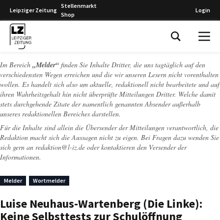
Stellenmarkt
Leipziger Zeitung
Login
Shop
Leipziger Zeitung
Im Bereich
„Melder“
finden Sie Inhalte Dritter, die uns tagtäglich auf den
verschiedensten Wegen erreichen und die wir unseren Lesern nicht vorenthalten
wollen. Es handelt sich also um aktuelle, redaktionell nicht bearbeitete und auf
ihren Wahrheitsgehalt hin nicht überprüfte Mitteilungen Dritter. Welche damit
stets durchgehende Zitate der namentlich genannten Absender außerhalb
unseres redaktionellen Bereiches darstellen.
Für die Inhalte sind allein die Übersender der Mitteilungen verantwortlich, die
Redaktion macht sich die Aussagen nicht zu eigen. Bei Fragen dazu wenden Sie
sich gern an
redaktion@l-iz.de
oder kontaktieren den Versender der
Informationen.
Melder
Wortmelder
Luise Neuhaus-Wartenberg (Die Linke):
Keine Selbsttests zur Schulöffnung