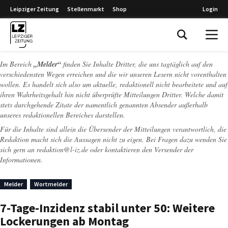
Leipziger Zeitung
Stellenmarkt
Shop
Login
Leipziger Zeitung
Im Bereich
„Melder“
finden Sie Inhalte Dritter, die uns tagtäglich auf den
verschiedensten Wegen erreichen und die wir unseren Lesern nicht vorenthalten
wollen. Es handelt sich also um aktuelle, redaktionell nicht bearbeitete und auf
ihren Wahrheitsgehalt hin nicht überprüfte Mitteilungen Dritter. Welche damit
stets durchgehende Zitate der namentlich genannten Absender außerhalb
unseres redaktionellen Bereiches darstellen.
Für die Inhalte sind allein die Übersender der Mitteilungen verantwortlich, die
Redaktion macht sich die Aussagen nicht zu eigen. Bei Fragen dazu wenden Sie
sich gern an
redaktion@l-iz.de
oder kontaktieren den Versender der
Informationen.
Melder
Wortmelder
7-Tage-Inzidenz stabil unter 50: Weitere
Lockerungen ab Montag