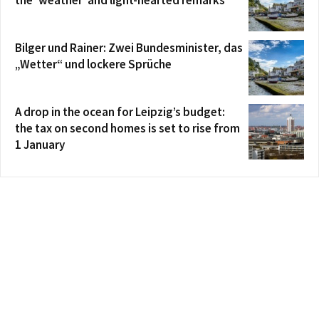
Bilger und Rainer: Zwei Bundesminister, das
„Wetter“ und lockere Sprüche
A drop in the ocean for Leipzig’s budget:
the tax on second homes is set to rise from
1 January