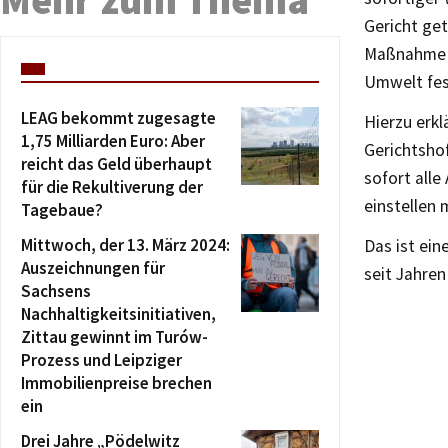
Gericht get
Maßnahme a
Umwelt fes
LEAG bekommt zugesagte
Hierzu erk
1,75 Milliarden Euro: Aber
Gerichtsho
reicht das Geld überhaupt
sofort alle
für die Rekultiverung der
einstellen 
Tagebaue?
Mittwoch, der 13. März 2024:
Das ist ein
Auszeichnungen für
seit Jahre
Sachsens
Nachhaltigkeitsinitiativen,
Zittau gewinnt im Turów-
Prozess und Leipziger
Immobilienpreise brechen
ein
Drei Jahre „Pödelwitz