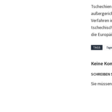
Tschechien
außergeric
Verfahren 
tschechisc
die Europä
TAGS
Tag
Keine Ko
SCHREIBEN 
Sie müsse