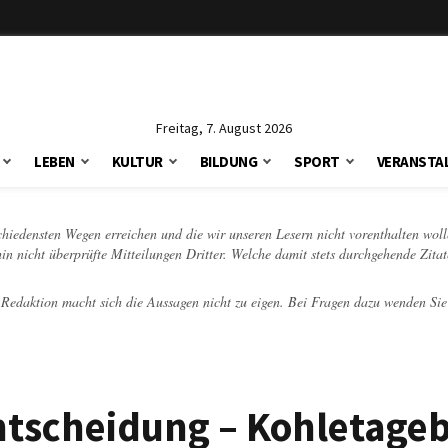
Freitag, 7. August 2026
LEBEN
KULTUR
BILDUNG
SPORT
VERANSTA
schiedensten Wegen erreichen und die wir unseren Lesern nicht vorenthalten woll
hin nicht überprüfte Mitteilungen Dritter. Welche damit stets durchgehende Zita
e Redaktion macht sich die Aussagen nicht zu eigen. Bei Fragen dazu wenden Sie
scheidung – Kohletageb