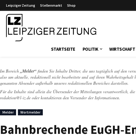
Leipziger Zeitung
Stellenmarkt
Shop
Leipziger Zeitung
STARTSEITE
POLITIK
WIRTSCHAFT
Im Bereich
„Melder“
finden Sie Inhalte Dritter, die uns tagtäglich auf den ver
also um aktuelle, redaktionell nicht bearbeitete und auf ihren Wahrheitsgehalt 
genannten Absender außerhalb unseres redaktionellen Bereiches darstellen.
Für die Inhalte sind allein die Übersender der Mitteilungen verantwortlich, di
redaktion@l-iz.de
oder kontaktieren den Versender der Informationen.
Melder
Wortmelder
Bahnbrechende EuGH-Ent