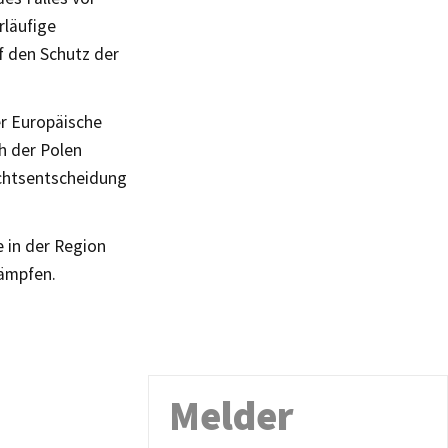
rläufige
f den Schutz der
r Europäische
h der Polen
ichtsentscheidung
e in der Region
kämpfen.
Melder