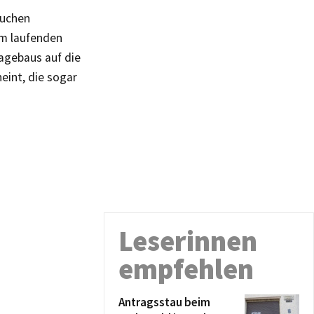
suchen
um laufenden
agebaus auf die
eint, die sogar
Leserinnen
empfehlen
Antragsstau beim