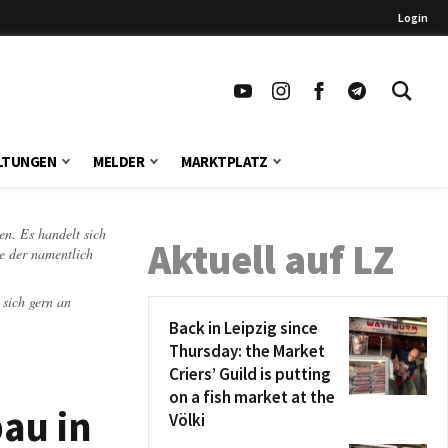
Login
LTUNGEN
MELDER
MARKTPLATZ
en. Es handelt sich
Aktuell auf LZ
te der namentlich
 sich gern an
Back in Leipzig since
Thursday: the Market
Criers’ Guild is putting
on a fish market at the
au in
Völki