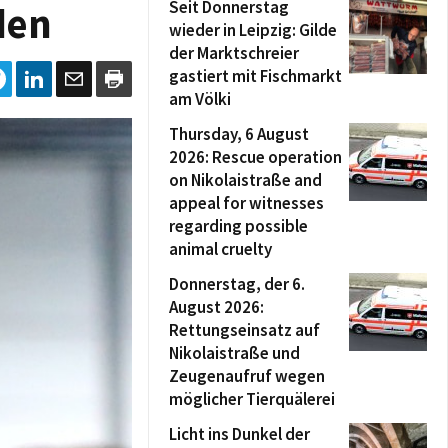
Seit Donnerstag
den
wieder in Leipzig: Gilde
der Marktschreier
gastiert mit Fischmarkt
am Völki
Thursday, 6 August
2026: Rescue operation
on Nikolaistraße and
appeal for witnesses
regarding possible
animal cruelty
Donnerstag, der 6.
August 2026:
Rettungseinsatz auf
Nikolaistraße und
Zeugenaufruf wegen
möglicher Tierquälerei
Licht ins Dunkel der