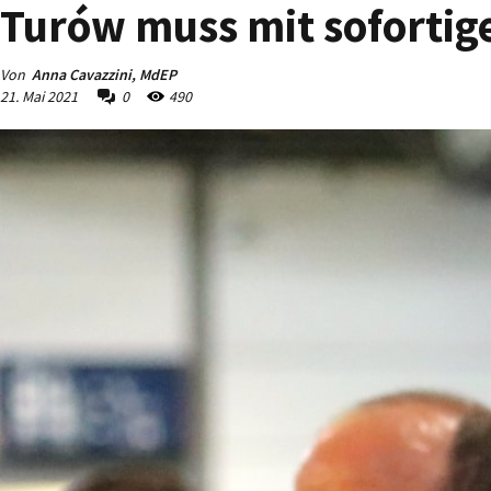
Turów muss mit sofortig
Von
Anna Cavazzini, MdEP
21. Mai 2021
0
490