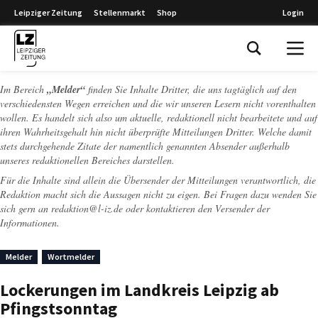
Leipziger Zeitung
Stellenmarkt
Shop
Login
Leipziger Zeitung
Im Bereich
„Melder“
finden Sie Inhalte Dritter, die uns tagtäglich auf den
verschiedensten Wegen erreichen und die wir unseren Lesern nicht vorenthalten
wollen. Es handelt sich also um aktuelle, redaktionell nicht bearbeitete und auf
ihren Wahrheitsgehalt hin nicht überprüfte Mitteilungen Dritter. Welche damit
stets durchgehende Zitate der namentlich genannten Absender außerhalb
unseres redaktionellen Bereiches darstellen.
Für die Inhalte sind allein die Übersender der Mitteilungen verantwortlich, die
Redaktion macht sich die Aussagen nicht zu eigen. Bei Fragen dazu wenden Sie
sich gern an
redaktion@l-iz.de
oder kontaktieren den Versender der
Informationen.
Melder
Wortmelder
Lockerungen im Landkreis Leipzig ab
Pfingstsonntag