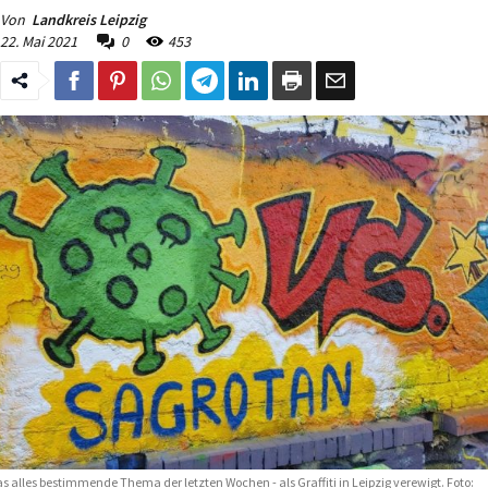
Von
Landkreis Leipzig
22. Mai 2021
0
453
s alles bestimmende Thema der letzten Wochen - als Graffiti in Leipzig verewigt. Foto: