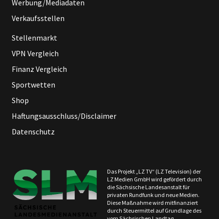
Werbung/Mediadaten
Verkaufsstellen
Stellenmarkt
VPN Vergleich
Finanz Vergleich
Sportwetten
Shop
Haftungsausschluss/Disclaimer
Datenschutz
Das Projekt „LZ TV“ (LZ Television) der
LZ Medien GmbH wird gefördert durch
die Sächsische Landesanstalt für
privaten Rundfunk und neue Medien.
Diese Maßnahme wird mitfinanziert
durch Steuermittel auf Grundlage des
vom Sächsischen Landtag