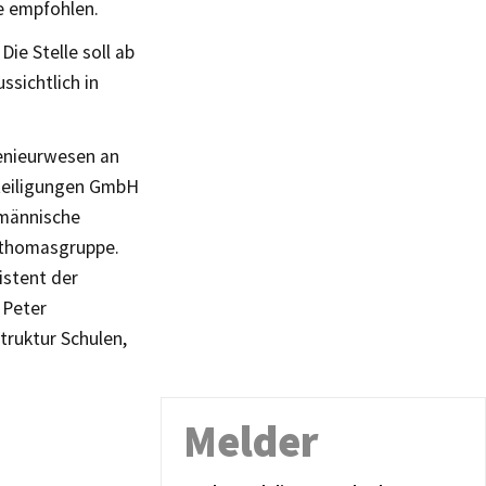
e empfohlen.
e Stelle soll ab
sichtlich in
genieurwesen an
eteiligungen GmbH
fmännische
 thomasgruppe.
istent der
 Peter
truktur Schulen,
Melder