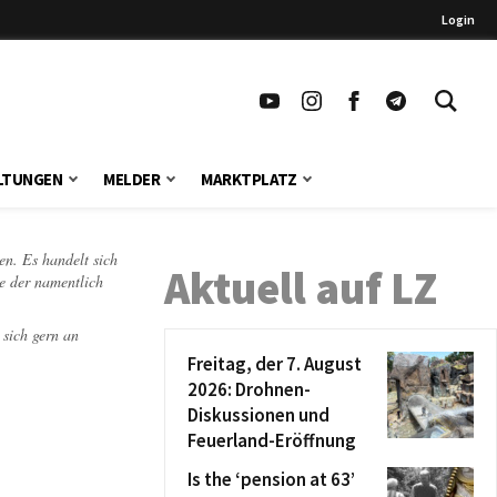
Login
LTUNGEN
MELDER
MARKTPLATZ
en. Es handelt sich
Aktuell auf LZ
te der namentlich
 sich gern an
Freitag, der 7. August
2026: Drohnen-
Diskussionen und
Feuerland-Eröffnung
Is the ‘pension at 63’