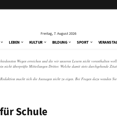
Freitag, 7. August 2026
LEBEN
KULTUR
BILDUNG
SPORT
VERANSTA
schiedensten Wegen erreichen und die wir unseren Lesern nicht vorenthalten woll
hin nicht überprüfte Mitteilungen Dritter. Welche damit stets durchgehende Zita
e Redaktion macht sich die Aussagen nicht zu eigen. Bei Fragen dazu wenden Sie
 für Schule