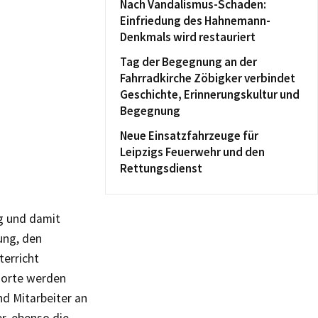
Nach Vandalismus-Schaden:
Einfriedung des Hahnemann-
Denkmals wird restauriert
Tag der Begegnung an der
Fahrradkirche Zöbigker verbindet
Geschichte, Erinnerungskultur und
Begegnung
Neue Einsatzfahrzeuge für
Leipzigs Feuerwehr und den
Rettungsdienst
ig und damit
ung, den
erricht
 Horte werden
nd Mitarbeiter an
r, ebenso die