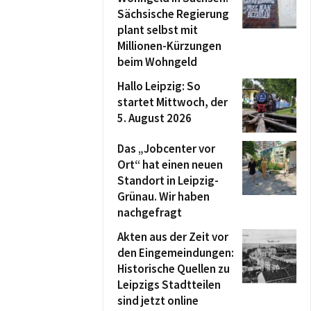
Sächsische Regierung
plant selbst mit
Millionen-Kürzungen
beim Wohngeld
Hallo Leipzig: So
startet Mittwoch, der
5. August 2026
Das „Jobcenter vor
Ort“ hat einen neuen
Standort in Leipzig-
Grünau. Wir haben
nachgefragt
Akten aus der Zeit vor
den Eingemeindungen:
Historische Quellen zu
Leipzigs Stadtteilen
sind jetzt online