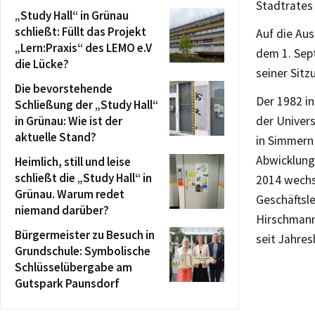
Stadtrates
„Study Hall“ in Grünau
schließt: Füllt das Projekt
Auf die Au
„Lern:Praxis“ des LEMO e.V
dem 1. Sep
die Lücke?
seiner Sitz
Die bevorstehende
Der 1982 i
Schließung der „Study Hall“
in Grünau: Wie ist der
der Univers
aktuelle Stand?
in Simmern 
Abwicklung
Heimlich, still und leise
schließt die „Study Hall“ in
2014 wechs
Grünau. Warum redet
Geschäftsle
niemand darüber?
Hirschmann 
Bürgermeister zu Besuch in
seit Jahres
Grundschule: Symbolische
Schlüsselübergabe am
Gutspark Paunsdorf