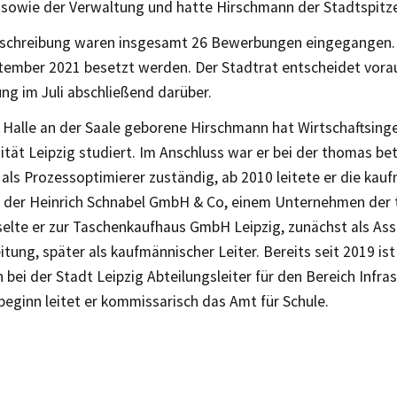
 sowie der Verwaltung und hatte Hirschmann der Stadtspitz
sschreibung waren insgesamt 26 Bewerbungen eingegangen. Di
tember 2021 besetzt werden. Der Stadtrat entscheidet voraus
ung im Juli abschließend darüber.
n Halle an der Saale geborene Hirschmann hat Wirtschaftsin
ität Leipzig studiert. Im Anschluss war er bei der thomas b
als Prozessoptimierer zuständig, ab 2010 leitete er die kau
 der Heinrich Schnabel GmbH & Co, einem Unternehmen der
elte er zur Taschenkaufhaus GmbH Leipzig, zunächst als Ass
itung, später als kaufmännischer Leiter. Bereits seit 2019 ist
bei der Stadt Leipzig Abteilungsleiter für den Bereich Infras
beginn leitet er kommissarisch das Amt für Schule.