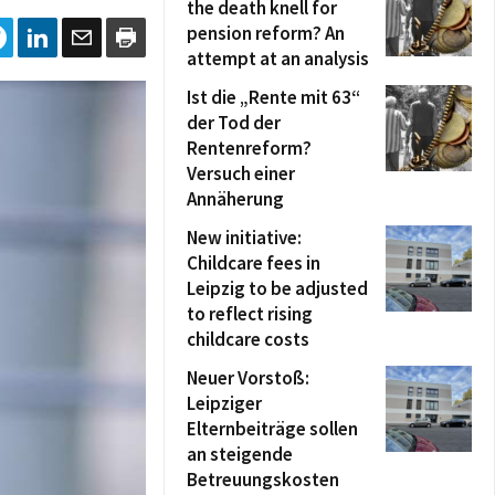
the death knell for
pension reform? An
attempt at an analysis
Ist die „Rente mit 63“
der Tod der
Rentenreform?
Versuch einer
Annäherung
New initiative:
Childcare fees in
Leipzig to be adjusted
to reflect rising
childcare costs
Neuer Vorstoß:
Leipziger
Elternbeiträge sollen
an steigende
Betreuungskosten