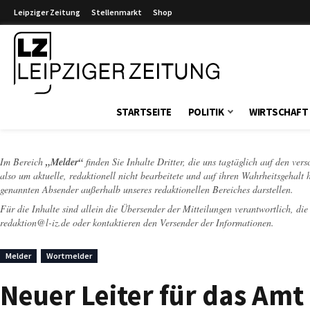
Leipziger Zeitung
Stellenmarkt
Shop
Leipziger Zeitung
STARTSEITE
POLITIK
WIRTSCHAFT
Im Bereich
„Melder“
finden Sie Inhalte Dritter, die uns tagtäglich auf den ver
also um aktuelle, redaktionell nicht bearbeitete und auf ihren Wahrheitsgehalt 
genannten Absender außerhalb unseres redaktionellen Bereiches darstellen.
Für die Inhalte sind allein die Übersender der Mitteilungen verantwortlich, di
redaktion@l-iz.de
oder kontaktieren den Versender der Informationen.
Melder
Wortmelder
Neuer Leiter für das Amt