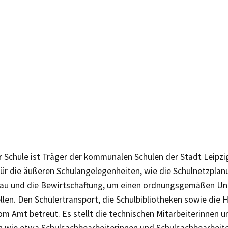
r Schule ist Träger der kommunalen Schulen der Stadt Leipz
für die äußeren Schulangelegenheiten, wie die Schulnetzplan
au und die Bewirtschaftung, um einen ordnungsgemäßen Unt
llen. Den Schülertransport, die Schulbibliotheken sowie die
om Amt betreut. Es stellt die technischen Mitarbeiterinnen u
n wie etwa Schulsachbearbeiterinnen und Schulsachbearbeite