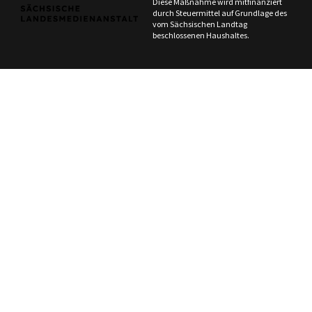
Diese Maßnahme wird mitfinanziert
durch Steuermittel auf Grundlage des
vom Sächsischen Landtag
beschlossenen Haushaltes.