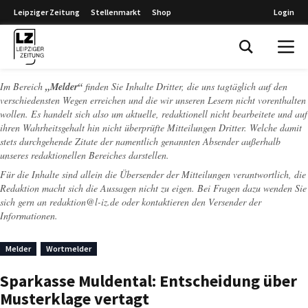
Leipziger Zeitung
Stellenmarkt
Shop
Login
Leipziger Zeitung
Im Bereich
„Melder“
finden Sie Inhalte Dritter, die uns tagtäglich auf den
verschiedensten Wegen erreichen und die wir unseren Lesern nicht vorenthalten
wollen. Es handelt sich also um aktuelle, redaktionell nicht bearbeitete und auf
ihren Wahrheitsgehalt hin nicht überprüfte Mitteilungen Dritter. Welche damit
stets durchgehende Zitate der namentlich genannten Absender außerhalb
unseres redaktionellen Bereiches darstellen.
Für die Inhalte sind allein die Übersender der Mitteilungen verantwortlich, die
Redaktion macht sich die Aussagen nicht zu eigen. Bei Fragen dazu wenden Sie
sich gern an
redaktion@l-iz.de
oder kontaktieren den Versender der
Informationen.
Melder
Wortmelder
Sparkasse Muldental: Entscheidung über
Musterklage vertagt