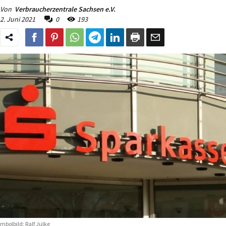
Von
Verbraucherzentrale Sachsen e.V.
2. Juni 2021
0
193
mbolbild: Ralf Julke