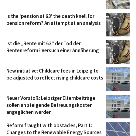
Is the ‘pension at 63’ the death knell for
pension reform? An attempt at an analysis
Ist die „Rente mit 63“ der Tod der
Rentenreform? Versuch einer Annäherung
New initiative: Childcare fees in Leipzig to
be adjusted to reflect rising childcare costs
Neuer Vorstoß: Leipziger Elternbeiträge
sollen an steigende Betreuungskosten
angeglichen werden
Reform fraught with obstacles, Part 1:
Changes to the Renewable Energy Sources