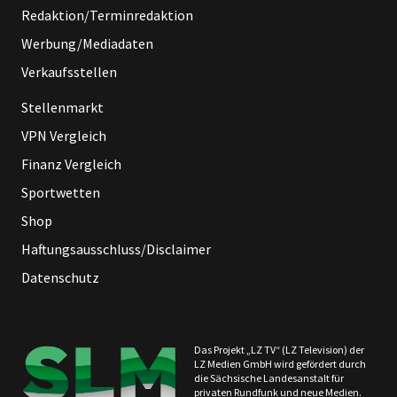
Redaktion/Terminredaktion
Werbung/Mediadaten
Verkaufsstellen
Stellenmarkt
VPN Vergleich
Finanz Vergleich
Sportwetten
Shop
Haftungsausschluss/Disclaimer
Datenschutz
Das Projekt „LZ TV“ (LZ Television) der
LZ Medien GmbH wird gefördert durch
die Sächsische Landesanstalt für
privaten Rundfunk und neue Medien.