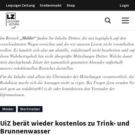
Leipziger Zeitung
Stellenmarkt
Shop
Login
Leipziger Zeitung
Im Bereich
„Melder“
finden Sie Inhalte Dritter, die uns tagtäglich auf den
verschiedensten Wegen erreichen und die wir unseren Lesern nicht vorenthalten
wollen. Es handelt sich also um aktuelle, redaktionell nicht bearbeitete und auf
ihren Wahrheitsgehalt hin nicht überprüfte Mitteilungen Dritter. Welche damit
stets durchgehende Zitate der namentlich genannten Absender außerhalb
unseres redaktionellen Bereiches darstellen.
Für die Inhalte sind allein die Übersender der Mitteilungen verantwortlich, die
Redaktion macht sich die Aussagen nicht zu eigen. Bei Fragen dazu wenden Sie
sich gern an
redaktion@l-iz.de
oder kontaktieren den Versender der
Informationen.
Melder
Wortmelder
UiZ berät wieder kostenlos zu Trink- und
Brunnenwasser