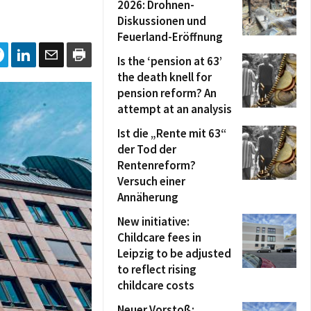
2026: Drohnen-
Diskussionen und
Feuerland-Eröffnung
Is the ‘pension at 63’
the death knell for
pension reform? An
attempt at an analysis
Ist die „Rente mit 63“
der Tod der
Rentenreform?
Versuch einer
Annäherung
New initiative:
Childcare fees in
Leipzig to be adjusted
to reflect rising
childcare costs
Neuer Vorstoß: