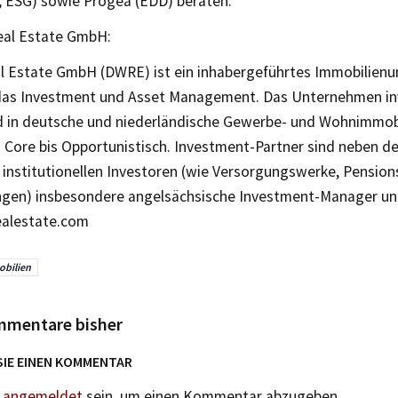
 ESG) sowie Progea (EDD) beraten.
al Estate GmbH:
l Estate GmbH (DWRE) ist ein inhabergeführtes Immobilien
das Investment und Asset Management. Das Unternehmen in
 in deutsche und niederländische Gewerbe- und Wohnimmobi
Core bis Opportunistisch. Investment-Partner sind neben d
d institutionellen Investoren (wie Versorgungswerke, Pensio
ngen) insbesondere angelsächsische Investment-Manager un
alestate.com
bilien
mmentare bisher
SIE EINEN KOMMENTAR
n
angemeldet
sein, um einen Kommentar abzugeben.