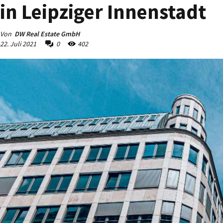
in Leipziger Innenstadt
Von
DW Real Estate GmbH
22. Juli 2021
0
402