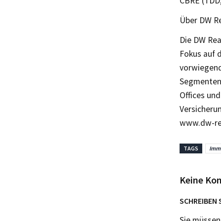
CBRE (TDD,
Über DW Re
Die DW Rea
Fokus auf 
vorwiegend
Segmenten 
Offices un
Versicheru
www.dw-re
TAGS
Immo
Keine Ko
SCHREIBEN 
Sie müsse