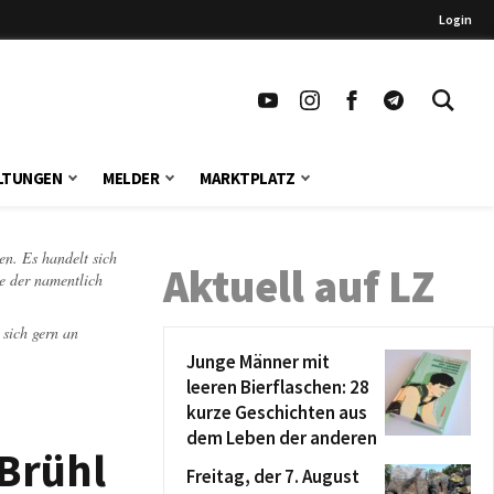
Login
LTUNGEN
MELDER
MARKTPLATZ
en. Es handelt sich
Aktuell auf LZ
te der namentlich
 sich gern an
Junge Männer mit
leeren Bierflaschen: 28
kurze Geschichten aus
dem Leben der anderen
Brühl
Freitag, der 7. August