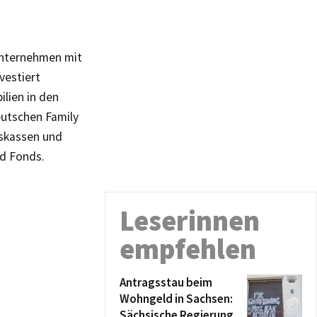
unternehmen mit
vestiert
lien in den
eutschen Family
nskassen und
d Fonds.
Leserinnen
empfehlen
Antragsstau beim
Wohngeld in Sachsen:
Sächsische Regierung