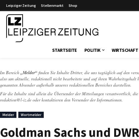
Leipziger Zeitung
Stellenmarkt
Shop
Leipziger Zeitung
STARTSEITE
POLITIK
WIRTSCHAFT
Im Bereich
„Melder“
finden Sie Inhalte Dritter, die uns tagtäglich auf den ver
also um aktuelle, redaktionell nicht bearbeitete und auf ihren Wahrheitsgehalt 
genannten Absender außerhalb unseres redaktionellen Bereiches darstellen.
Für die Inhalte sind allein die Übersender der Mitteilungen verantwortlich, di
redaktion@l-iz.de
oder kontaktieren den Versender der Informationen.
Melder
Wortmelder
Goldman Sachs und DWR