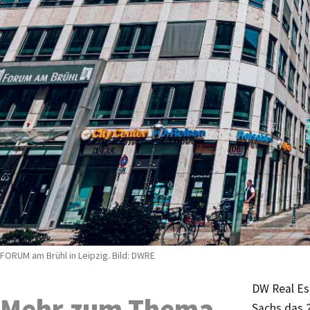
FORUM am Brühl in Leipzig. Bild: DWRE
DW Real Es
Mehr zum Thema
Sachs das 