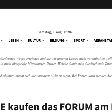
Samstag, 8. August 2026
LEBEN
KULTUR
BILDUNG
SPORT
VERANSTA
schiedensten Wegen erreichen und die wir unseren Lesern nicht vorenthalten woll
hin nicht überprüfte Mitteilungen Dritter. Welche damit stets durchgehende Zita
e Redaktion macht sich die Aussagen nicht zu eigen. Bei Fragen dazu wenden Sie
E kaufen das FORUM am 