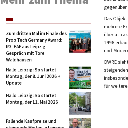
gegenüber 
Das Objekt 
mehrere Er
Zum dritten Mal im Finale des
über attra
Prop Tech Germany Award:
1996 erbaut
R3LEAF aus Leipzig.
und Modern
Gespräch mit Tore
Waldhausen
DWRE sieht
Hallo Leipzig: So startet
steigenden
Montag, der 8. Juni 2026 +
insbesonde
Update
für weiter
Hallo Leipzig: So startet
Montag, der 11. Mai 2026
Fallende Kaufpreise und
steigende Mieten in Leipzig: